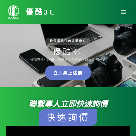
跳
Main
至
優酷3C
Men
主
要
內
容
最值得信任的收購商家
優 酷 3 C
優酷專業3C收購，你舊3C的最終站，新3C的第一站
立即線上估價
聯繫專人立即快速詢價
快速詢價