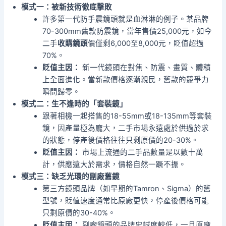
模式一：被新技術徹底擊敗
許多第一代防手震鏡頭就是血淋淋的例子。某品牌
70-300mm舊款防震鏡，當年售價25,000元，如今
二手
收購鏡頭
價僅剩6,000至8,000元，貶值超過
70%。
貶值主因：
新一代鏡頭在對焦、防震、畫質、體積
上全面進化。當新款價格逐漸親民，舊款的競爭力
瞬間歸零。
模式二：生不逢時的「套裝鏡」
跟著相機一起搭售的18-55mm或18-135mm等套裝
鏡，因產量極為龐大，二手市場永遠處於供過於求
的狀態，停產後價格往往只剩原價的20-30%。
貶值主因：
市場上流通的二手品數量是以數十萬
計，供應遠大於需求，價格自然一蹶不振。
模式三：缺乏光環的副廠舊鏡
第三方鏡頭品牌（如早期的Tamron、Sigma）的舊
型號，貶值速度通常比原廠更快，停產後價格可能
只剩原價的30-40%。
貶值主因：
副廠鏡頭的品牌忠誠度較低，一旦原廠