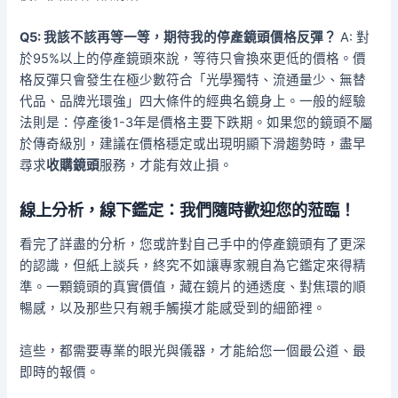
Q5: 我該不該再等一等，期待我的停產鏡頭價格反彈？
A: 對
於95%以上的停產鏡頭來說，等待只會換來更低的價格。價
格反彈只會發生在極少數符合「光學獨特、流通量少、無替
代品、品牌光環強」四大條件的經典名鏡身上。一般的經驗
法則是：停產後1-3年是價格主要下跌期。如果您的鏡頭不屬
於傳奇級別，建議在價格穩定或出現明顯下滑趨勢時，盡早
尋求
收購鏡頭
服務，才能有效止損。
線上分析，線下鑑定：我們隨時歡迎您的蒞臨！
看完了詳盡的分析，您或許對自己手中的停產鏡頭有了更深
的認識，但紙上談兵，終究不如讓專家親自為它鑑定來得精
準。一顆鏡頭的真實價值，藏在鏡片的通透度、對焦環的順
暢感，以及那些只有親手觸摸才能感受到的細節裡。
這些，都需要專業的眼光與儀器，才能給您一個最公道、最
即時的報價。