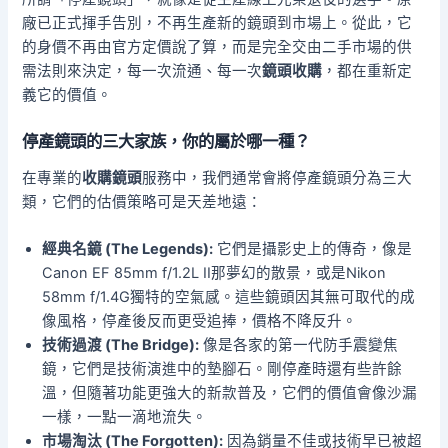
廠已正式揮手告別，不再生產新的鏡頭到市場上。從此，它
的身價不再由官方定價說了算，而是完全交由二手市場的供
需法則來決定，每一次流通、每一次
鏡頭收購
，都在重新定
義它的價值。
停產鏡頭的三大家族，你的屬於哪一種？
在專業的
收購鏡頭
服務中，我們通常會將停產鏡頭分為三大
類，它們的估價策略可是天差地遠：
經典名鏡 (The Legends):
它們是攝影史上的傳奇，像是
Canon EF 85mm f/1.2L II那夢幻的散景，或是Nikon
58mm f/1.4G獨特的空氣感。這些鏡頭因其無可取代的成
像風格，停產後反而更受追捧，價格不降反升。
技術過渡 (The Bridge):
像是各家的第一代防手震變焦
鏡，它們是技術演進中的墊腳石。剛停產時還有些許餘
溫，但隨著功能更強大的新款普及，它們的價值會像沙漏
一樣，一點一滴地流失。
市場淘汰 (The Forgotten):
因為銷量不佳或技術早已被超