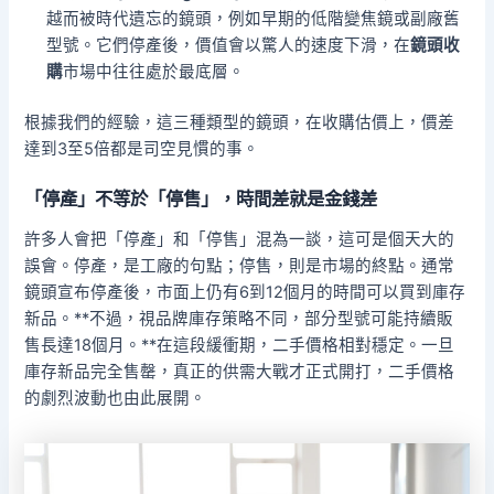
越而被時代遺忘的鏡頭，例如早期的低階變焦鏡或副廠舊
型號。它們停產後，價值會以驚人的速度下滑，在
鏡頭收
購
市場中往往處於最底層。
根據我們的經驗，這三種類型的鏡頭，在收購估價上，價差
達到3至5倍都是司空見慣的事。
「停產」不等於「停售」，時間差就是金錢差
許多人會把「停產」和「停售」混為一談，這可是個天大的
誤會。停產，是工廠的句點；停售，則是市場的終點。通常
鏡頭宣布停產後，市面上仍有6到12個月的時間可以買到庫存
新品。**不過，視品牌庫存策略不同，部分型號可能持續販
售長達18個月。**在這段緩衝期，二手價格相對穩定。一旦
庫存新品完全售罄，真正的供需大戰才正式開打，二手價格
的劇烈波動也由此展開。