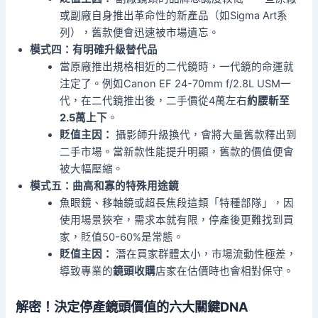
或副廠自身推出革命性的新產品（如Sigma Art系
列），舊款便會迅速被市場遺忘。
模式四：有明確升級替代品
當原廠推出規格相近的二代鏡時，一代鏡的命運就
注定了。例如Canon EF 24-70mm f/2.8L USM一
代，在二代鏡推出後，二手價從4萬左右
約腰斬至
2.5萬上下
。
貶值主因：
攝影師升級換代，會將大量舊款釋出到
二手市場。當新款性能提升明顯，舊款的價值便會
被大幅壓縮。
模式五：曲高和寡的特殊用途鏡
魚眼鏡、移軸鏡或超長焦段這類「特種部隊」，因
使用場景狹窄，需求本就有限，停產後更難找到買
家，貶值50-60%是常態。
貶值主因：
潛在買家群體太小，市場流動性極差，
導致專業的
鏡頭收購
店家在估價時也會相對保守。
解密！決定停產鏡頭價值的六大關鍵DNA