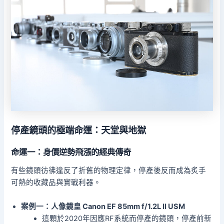
停產鏡頭的極端命運：天堂與地獄
命運一：身價逆勢飛漲的經典傳奇
有些鏡頭彷彿違反了折舊的物理定律，停產後反而成為炙手
可熱的收藏品與實戰利器。
案例一：人像鏡皇 Canon EF 85mm f/1.2L II USM
這顆於2020年因應RF系統而停產的鏡頭，停產前新