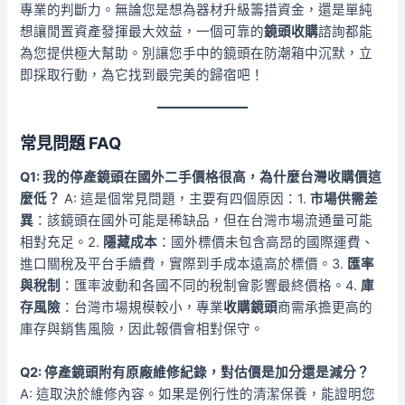
專業的判斷力。無論您是想為器材升級籌措資金，還是單純
想讓閒置資產發揮最大效益，一個可靠的
鏡頭收購
諮詢都能
為您提供極大幫助。別讓您手中的鏡頭在防潮箱中沉默，立
即採取行動，為它找到最完美的歸宿吧！
常見問題 FAQ
Q1: 我的停產鏡頭在國外二手價格很高，為什麼台灣收購價這
麼低？
A: 這是個常見問題，主要有四個原因：1.
市場供需差
異
：該鏡頭在國外可能是稀缺品，但在台灣市場流通量可能
相對充足。2.
隱藏成本
：國外標價未包含高昂的國際運費、
進口關稅及平台手續費，實際到手成本遠高於標價。3.
匯率
與稅制
：匯率波動和各國不同的稅制會影響最終價格。4.
庫
存風險
：台灣市場規模較小，專業
收購鏡頭
商需承擔更高的
庫存與銷售風險，因此報價會相對保守。
Q2: 停產鏡頭附有原廠維修紀錄，對估價是加分還是減分？
A: 這取決於維修內容。如果是例行性的清潔保養，能證明您