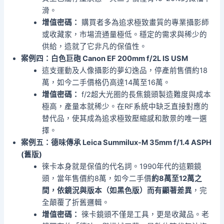
滑。
增值密碼：
購買者多為追求極致畫質的專業攝影師
或收藏家，市場流通量極低。穩定的需求與稀少的
供給，造就了它非凡的保值性。
案例四：白色巨砲 Canon EF 200mm f/2L IS USM
這支運動及人像攝影的夢幻逸品，停產前售價約18
萬，如今二手價格仍高達14萬至16萬。
增值密碼：
f/2超大光圈的長焦鏡頭製造難度與成本
極高，產量本就稀少。在RF系統中缺乏直接對應的
替代品，使其成為追求極致壓縮感和散景的唯一選
擇。
案例五：德味傳承 Leica Summilux-M 35mm f/1.4 ASPH
(舊版)
徠卡本身就是保值的代名詞。1990年代的這顆鏡
頭，當年售價約8萬，如今二手價
約8萬至12萬之
間，依鏡況與版本（如黑色版）而有顯著差異
，完
全顛覆了折舊邏輯。
增值密碼：
徠卡鏡頭不僅是工具，更是收藏品。老