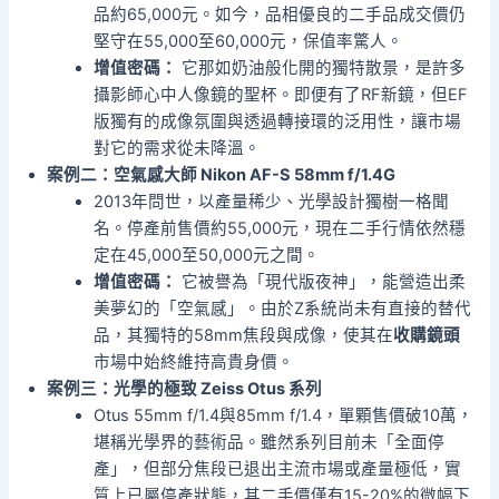
品約65,000元。如今，品相優良的二手品成交價仍
堅守在55,000至60,000元，保值率驚人。
增值密碼：
它那如奶油般化開的獨特散景，是許多
攝影師心中人像鏡的聖杯。即便有了RF新鏡，但EF
版獨有的成像氛圍與透過轉接環的泛用性，讓市場
對它的需求從未降溫。
案例二：空氣感大師 Nikon AF-S 58mm f/1.4G
2013年問世，以產量稀少、光學設計獨樹一格聞
名。停產前售價約55,000元，現在二手行情依然穩
定在45,000至50,000元之間。
增值密碼：
它被譽為「現代版夜神」，能營造出柔
美夢幻的「空氣感」。由於Z系統尚未有直接的替代
品，其獨特的58mm焦段與成像，使其在
收購鏡頭
市場中始終維持高貴身價。
案例三：光學的極致 Zeiss Otus 系列
Otus 55mm f/1.4與85mm f/1.4，單顆售價破10萬，
堪稱光學界的藝術品。雖然系列目前未「全面停
產」，但部分焦段已退出主流市場或產量極低，實
質上已屬停產狀態，其二手價僅有15-20%的微幅下