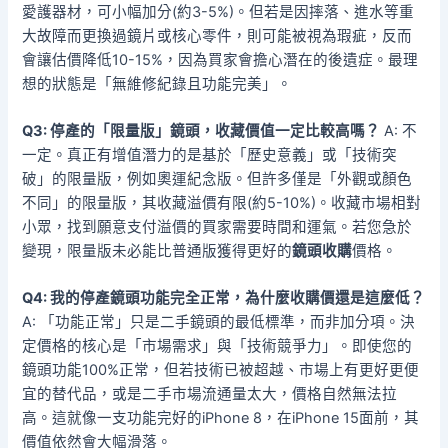
愛護器材，可小幅加分(約3-5%)。但若是因摔落、進水等重
大故障而更換過鏡片或核心零件，則可能被視為瑕疵，反而
會讓估價降低10-15%，因為買家會擔心潛在的後遺症。最理
想的狀態是「無維修紀錄且功能完美」。
Q3: 停產的「限量版」鏡頭，收藏價值一定比較高嗎？
A: 不
一定。真正有增值潛力的是基於「歷史意義」或「技術突
破」的限量版，例如奧運紀念版。但許多僅是「外觀或顏色
不同」的限量版，其收藏溢價有限(約5-10%)。收藏市場相對
小眾，找到願意支付溢價的買家需要時間和運氣。若您急於
變現，限量版未必能比普通版獲得更好的
鏡頭收購
價格。
Q4: 我的停產鏡頭功能完全正常，為什麼收購價還是這麼低？
A: 「功能正常」只是二手鏡頭的最低標準，而非加分項。決
定價格的核心是「市場需求」與「技術競爭力」。即使您的
鏡頭功能100%正常，但若技術已被超越、市場上有更好更便
宜的替代品，或是二手市場流通量太大，價格自然無法拉
高。這就像一支功能完好的iPhone 8，在iPhone 15面前，其
價值依然會大幅滑落。