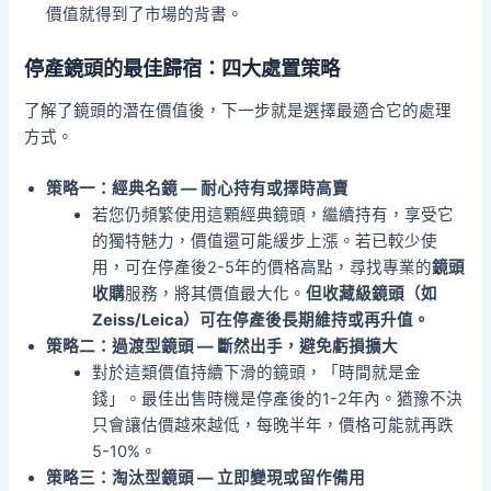
價值就得到了市場的背書。
停產鏡頭的最佳歸宿：四大處置策略
了解了鏡頭的潛在價值後，下一步就是選擇最適合它的處理
方式。
策略一：經典名鏡 — 耐心持有或擇時高賣
若您仍頻繁使用這顆經典鏡頭，繼續持有，享受它
的獨特魅力，價值還可能緩步上漲。若已較少使
用，可在停產後2-5年的價格高點，尋找專業的
鏡頭
收購
服務，將其價值最大化。
但收藏級鏡頭（如
Zeiss/Leica）可在停產後長期維持或再升值。
策略二：過渡型鏡頭 — 斷然出手，避免虧損擴大
對於這類價值持續下滑的鏡頭，「時間就是金
錢」。最佳出售時機是停產後的1-2年內。猶豫不決
只會讓估價越來越低，每晚半年，價格可能就再跌
5-10%。
策略三：淘汰型鏡頭 — 立即變現或留作備用