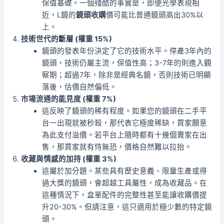
保值基礎。一個殘酷的事實是，即便光學表現相
近，L鏡的
鏡頭收購
價可能比普通鏡頭高出30%以
上。
技術世代的斷層 (權重 15%)
鏡頭的發表年份決定了它的技術水平。停產3年內的
鏡頭，技術仍屬主流，保值性高；3-7年的則進入觀
察期；超過7年，除非是經典名鏡，否則技術已明顯
落後，估價自然偏低。
市場流通的能見度 (權重 7%)
這反映了鏡頭的稀有程度。如果您的鏡頭在二手平
台一出現就被秒殺，那代表它極度稀缺，買家願意
為此支付溢價。若平台上隨時都有十幾個賣家在出
售，那買家就有恃無恐，價格自然難以拉抬。
收藏與情感的加持 (權重 3%)
這屬於加分題。某些具有歷史意義、限量生產或得
過大獎的鏡頭，會超越工具屬性，成為收藏品。在
這種情況下，盒單配件的完整性甚至能讓收購價提
升20-30%。但請注意，這只適用於極少數的特定鏡
頭。