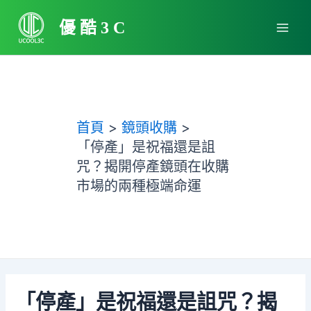
跳
Main
至
優酷3C
Men
主
要
內
容
首頁
鏡頭收購
「停產」是祝福還是詛
咒？揭開停產鏡頭在收購
市場的兩種極端命運
「停產」是祝福還是詛咒？揭