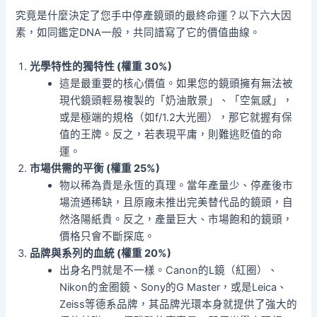
究竟是什麼決定了您手中停產鏡頭的最終命運？以下六大因
素，如同鑑定DNA一般，共同譜寫了它的價值曲線。
光學特性的獨特性 (權重 30%)
這是最重要的核心價值。如果您的鏡頭擁有無法被
現代鏡頭輕易複製的「奶油散景」、「空氣感」，
或是極端的規格（如f/1.2大光圈），那它就握有保
值的王牌。反之，若表現平庸，則難逃貶值的命
運。
市場供需的平衡 (權重 25%)
物以稀為貴是永恆的真理。當年產量少、停產後市
場流通稀缺，且原廠未推出完美替代品的鏡頭，自
然洛陽紙貴。反之，產量巨大、市場飽和的鏡頭，
價格只會不斷探底。
品牌與系列的血統 (權重 20%)
出身名門就是不一樣。Canon的L鏡（紅圈）、
Nikon的金圈鏡、Sony的G Master，或是Leica、
Zeiss等德系品牌，其品牌光環本身就提供了強大的