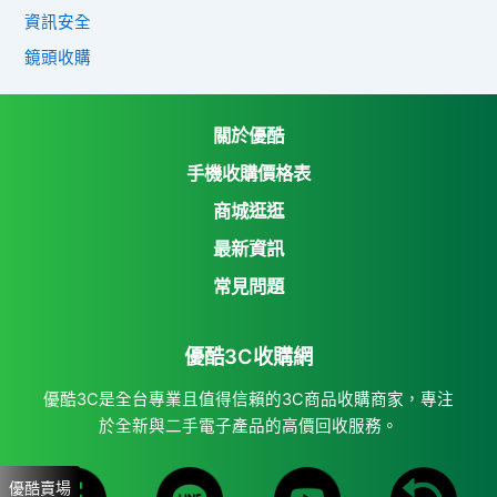
資訊安全
鏡頭收購
關於優酷
手機收購價格表
商城逛逛
優酷3C收購網
最新資訊
Yahoo購物中心
常見問題
Yahoo拍賣
優酷3C收購網
7-11 i open mall
蝦皮購物
優酷3C是全台專業且值得信賴的3C商品收購商家，專注
於全新與二手電子產品的高價回收服務。
優酷賣場