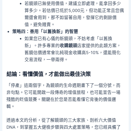
若鏡頭已無使用價值，建議立即處理，能拿回多少
算多少。若估價已低於5,000元，但功能正常且您偶
爾還會用到，那不如留著自用，發揮它的剩餘價
值，避免賤賣。
策略四：善用「以舊換新」的智慧
如果您已有心儀的新鏡頭，不妨考慮「以舊換
新」。許多專業的
收購鏡頭
店家提供的此類方案，
舊鏡估價通常會比純現金收購高5-10%，還能簡化
交易流程，一舉兩得。
結論：看懂價值，才能做出最佳決策
「停產」這兩個字，為鏡頭的生命週期畫下了一個分號，而
非句點。它可能開啟一段傳奇的增值旅程，也可能宣告一場
殘酷的貶值競賽。關鍵在於您是否能看懂它背後的價值邏
輯。
透過本文的分析，從了解鏡頭的三大家族、剖析六大價值
DNA，到掌握五大健檢步驟與四大處置策略，您已經具備了