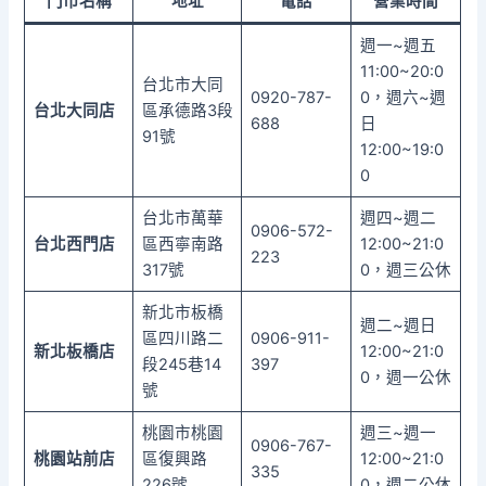
門市名稱
地址
電話
營業時間
週一~週五
11:00~20:0
台北市大同
0920-787-
0，週六~週
台北大同店
區承德路3段
688
日
91號
12:00~19:0
0
台北市萬華
週四~週二
0906-572-
台北西門店
區西寧南路
12:00~21:0
223
317號
0，週三公休
新北市板橋
週二~週日
區四川路二
0906-911-
新北板橋店
12:00~21:0
段245巷14
397
0，週一公休
號
桃園市桃園
週三~週一
0906-767-
桃園站前店
區復興路
12:00~21:0
335
226號
0，週二公休