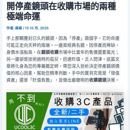
開停產鏡頭在收購市場的兩種
極端命運
作者:
森森
/
15 10 月, 2025
手上那顆塵封已久的鏡頭，因為「停產」兩個字，它的命運
可能正走向天秤的兩端。一邊是經典名鏡，因停產而稀缺，
身價水漲船高，在
鏡頭收購
市場中比當年的售價還要風光；
另一邊卻是技術過時的孤兒，迅速貶值，乏人問津。這篇文
章將化身為您的專屬鑑定師，帶您深入剖析決定停產鏡頭價
值的核心因素，幫助您精準判斷，手中的寶貝究竟是「增值
資產」還是「貶值負擔」，並做出最聰明的
收購鏡頭
決策。