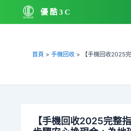
跳
優酷3C
至
主
要
內
容
首頁
手機回收
【手機回收202
【手機回收2025完整