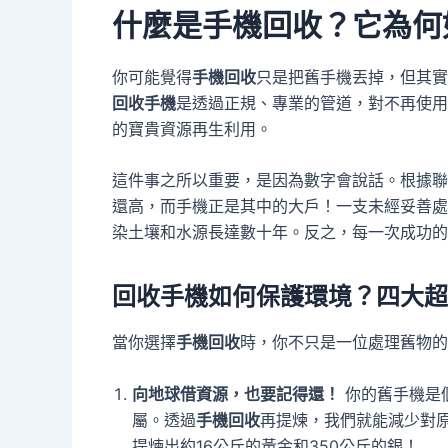
什麼是手機回收？它為何
你可能覺得
手機回收
只是把舊手機丟掉，但其實
回收手機
是透過正規、專業的管道，對不再使用
的寶貴資源再生利用。
這件事之所以重要，是因為數字會說話。根據聯
還高，而手機正是其中的大戶！一支未經妥善處
染土壤和水源長達數十年。反之，每一次成功的
回收手機如何保護環境？四大超
當你選擇
手機回收
時，你不只是一位處理舊物的
向地球借資源，也要記得還！
你的舊手機是
屬。透過
手機回收
再提煉，我們就能減少對原
提煉出約16公斤的黃金和350公斤的銀！