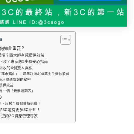
s
何如此重要？
環境？四大超有感環保效益
回收？專家級5步驟安心指南
回收的4個驚人真相
的「都市礦山」：每年超過400萬支手機被浪費
：東京奧運獎牌的秘密
的環保效益
都是一個「元素週期表」
Q
動，讓舊手機創造新價值！
酷3C還有更多3C新知！
：您的3C資產管理專家