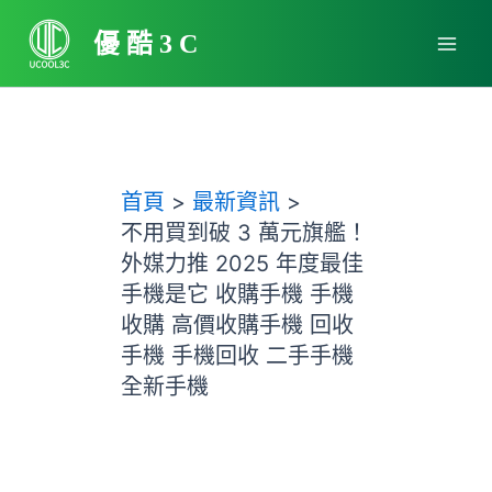
跳
Main
至
優酷3C
Men
主
要
內
容
首頁
最新資訊
不用買到破 3 萬元旗艦！
外媒力推 2025 年度最佳
手機是它 收購手機 手機
收購 高價收購手機 回收
手機 手機回收 二手手機
全新手機