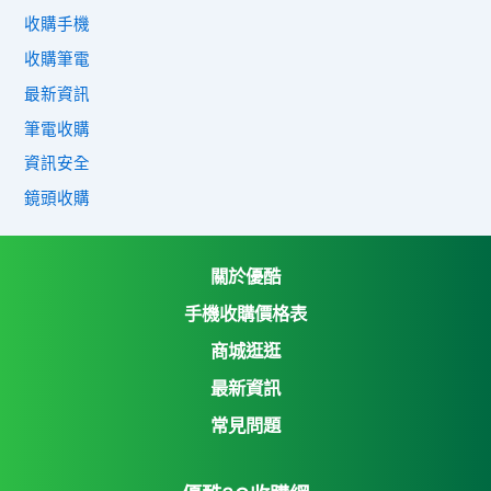
收購手機
收購筆電
最新資訊
筆電收購
資訊安全
鏡頭收購
關於優酷
手機收購價格表
商城逛逛
優酷3C收購網
最新資訊
Yahoo購物中心
常見問題
Yahoo拍賣