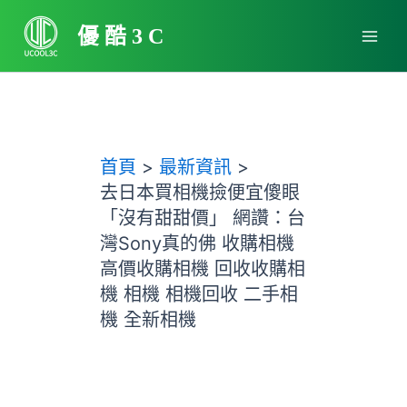
跳
Main
至
優酷3C
Men
主
要
內
容
首頁
最新資訊
去日本買相機撿便宜傻眼
「沒有甜甜價」 網讚：台
灣Sony真的佛 收購相機
高價收購相機 回收收購相
機 相機 相機回收 二手相
機 全新相機