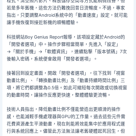
程式、清空照片影片、釋放儲存空間等方式能稍微改善，但
若是多年舊機，這些方法仍難挽回昔日流暢度。不過，專家
指出，只要調整Android系統中的「動畫速度」設定，就可能
讓手機恢復到接近新機的順暢體驗。
科技網站Boy Genius Report報導，該項設定藏於Android的
「開發者選項」中。操作步驟相當簡單，先進入「設定」
→「關於手機」→「軟體資訊」，連續點擊「版本號碼」7次
後輸入密碼，系統便會啟用「開發者選項」。
接著回到設定畫面，開啟「開發者選項」，往下找到「視窗
動畫比例」、「轉換動畫比例」及「動畫持續時間比例」三
項，將它們都調整為0.5倍。如此可縮短每次開啟或切換視窗
的動畫時間，讓操作反應更快速，整體體驗更流暢。
技術人員指出，降低動畫比例不僅能營造出更順滑的操作
感，也能減輕手機處理器與GPU的工作量。過去這些元件需
花費資源產生平滑動畫，現在則能將效能集中於應用程式運
行與系統回應上。儘管此方法無法讓老舊硬體起死回生，但