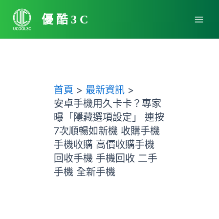
跳
Main
至
優酷3C
Men
主
要
內
容
首頁
最新資訊
安卓手機用久卡卡？專家
曝「隱藏選項設定」 連按
7次順暢如新機 收購手機
手機收購 高價收購手機
回收手機 手機回收 二手
手機 全新手機