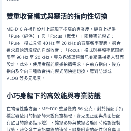
雙重收音模式與靈活的指向性切換
ME-D10 在操作設計上展現了極高的專業度。機身上提供
「Pure（純淨）」與「Focus（聚焦）」兩種智能模式：
「Pure」模式具備 40 Hz 至 20 kHz 的寬廣頻率響應，適合
追求原始環境感的自然收音；「Focus」模式則將頻率範圍縮
限至 90 Hz 至 20 kHz，專為過濾環境雜訊並精準捕捉人聲而
設計。此外，使用者還能根據拍攝需求，在前方指向、後方
指向及全向三種收音指向模式間快速切換，應對訪談或
VLOG 等多元場景。
小巧身軀下的高效能與專業防護
在物理性能方面，ME-D10 重量僅約 86 公克，對於搭配手持
穩定器使用的攝影師來說負擔極輕。麥克風正面與背面皆配
有醒目的錄影指示燈），讓攝影師與被攝者能即時確認錄製
狀態，避免發生忘記開錄的遺憾。隨機附贈的配件包含專用