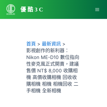
跳
Main
至
優酷3C
Men
主
要
內
容
首頁
最新資訊
影視創作的新利器：
Nikon ME-D10 數位指向
性麥克風正式開賣，建議
售價 NT$ 8,000 收購相
機 高價收購相機 回收收
購相機 相機 相機回收 二
手相機 全新相機