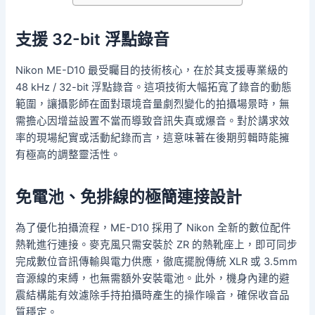
支援 32-bit 浮點錄音
Nikon ME-D10 最受矚目的技術核心，在於其支援專業級的
48 kHz / 32-bit 浮點錄音。這項技術大幅拓寬了錄音的動態
範圍，讓攝影師在面對環境音量劇烈變化的拍攝場景時，無
需擔心因增益設置不當而導致音訊失真或爆音。對於講求效
率的現場紀實或活動紀錄而言，這意味著在後期剪輯時能擁
有極高的調整靈活性。
免電池、免排線的極簡連接設計
為了優化拍攝流程，ME-D10 採用了 Nikon 全新的數位配件
熱靴進行連接。麥克風只需安裝於 ZR 的熱靴座上，即可同步
完成數位音訊傳輸與電力供應，徹底擺脫傳統 XLR 或 3.5mm
音源線的束縛，也無需額外安裝電池。此外，機身內建的避
震結構能有效濾除手持拍攝時產生的操作噪音，確保收音品
質穩定。