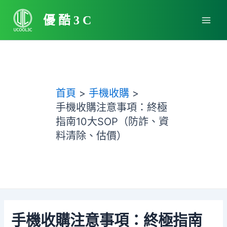
跳
Main
至
優酷3C
Men
主
要
內
容
首頁
手機收購
手機收購注意事項：終極
指南10大SOP（防詐、資
料清除、估價）
手機收購注意事項：終極指南