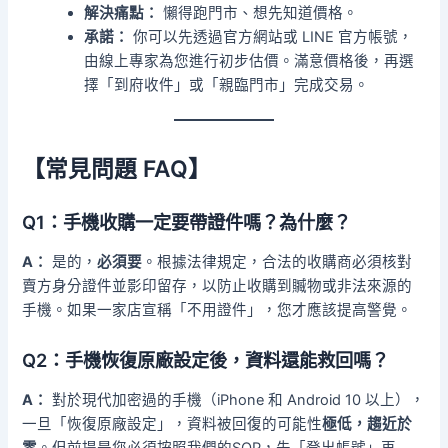
解決痛點：
懶得跑門市、想先知道價格。
承諾：
你可以先透過官方網站或 LINE 官方帳號，
由線上專家為您進行初步估價。滿意價格後，再選
擇「到府收件」或「親臨門市」完成交易。
【常見問題 FAQ】
Q1：手機收購一定要帶證件嗎？為什麼？
A：
是的，
必須要
。根據法律規定，合法的收購商必須核對
賣方身分證件並影印留存，以防止收購到贓物或非法來源的
手機。如果一家店宣稱「不用證件」，您才應該提高警覺。
Q2：手機恢復原廠設定後，資料還能救回嗎？
A：
對於現代加密過的手機（iPhone 和 Android 10 以上），
一旦「恢復原廠設定」，資料被回復的可能性
極低，趨近於
零
。但前提是您必須按照我們的SOP，先「登出帳號」再