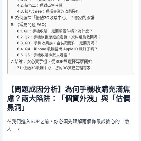
技巧二：選對出售時機
技巧three：選擇專業的收購夥伴
為何選擇「優酷3C收購中心」？專家的承諾
【常見問題 FAQ】
Q1：手機收購一定要帶證件嗎？為什麼？
Q2：手機恢復原廠設定後，資料還能救回嗎？
Q3：手機收購前，盒裝跟配件一定要有嗎？
Q4：iPhone 收購登出 Apple ID 就好了嗎？
Q5：手機收購推薦去哪裡？
結論：安心賣手機，從SOP與選擇專家開始
優酷3C收購中心：您的3C資產管理專家
【問題成因分析】為何手機收購充滿焦
慮？兩大陷阱：「個資外洩」與「估價
黑洞」
在我們進入SOP之前，你必須先理解兩個你最該擔心的「敵
人」。