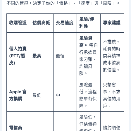
不同的管道，決定了你的「價格」、「速度」與「風險」。
風險/便
收購管道
估價高低
交易速度
專家建議
利性
風險最
不推薦。
高。
需自
個人拍賣
耗費的時
行承擔買
(PTT/蝦
最高
最慢
間與精神
家刁難、
皮)
成本遠高
詐騙風
於價差。
險。
風險最
只想省
Apple 官
低。流程
事、不求
最低
中
方換購
簡單有保
高價的用
障。
戶。
風險低。
但估價通
電信商
續約順便