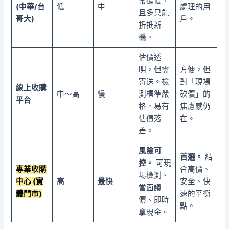
常偏低，
(中華/台
低
中
處理的用
且多只能
哥大)
戶。
折抵新
機。
估價透
明，但需
方便，但
寄送。檢
對「現場
線上收購
中～高
慢
測標準嚴
砍價」的
平台
格，易有
焦慮感仍
估價落
在。
差。
風險可
首選。
結
控。
可現
專業收購
合高價、
場檢測、
中心 (實
高
最快
安全、快
當面議
體門市)
速的平衡
價、即時
點。
拿現金。