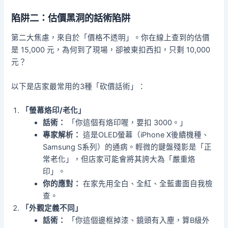
陷阱二：估價黑洞的話術陷阱
第二大焦慮，來自於「價格不透明」。你在線上查到的估價
是 15,000 元，為何到了現場，卻被東扣西扣，只剩 10,000
元？
以下是店家最常用的3種「砍價話術」：
「螢幕烙印/老化」
話術：
「你這個有烙印喔，要扣 3000。」
專家解析：
這是OLED螢幕（iPhone X後續機種、
Samsung S系列）的通病。輕微的鍵盤殘影是「正
常老化」，但店家可能會將其誇大為「嚴重烙
印」。
你的應對：
在家先用全白、全紅、全藍畫面自我檢
查。
「外觀定義不同」
話術：
「你這個邊框掉漆、鏡頭有入塵，算B級外