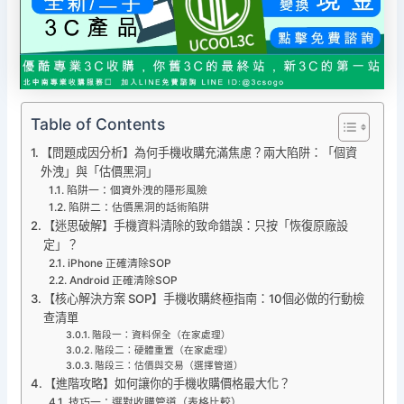
Table of Contents
【問題成因分析】為何手機收購充滿焦慮？兩大陷阱：「個資
外洩」與「估價黑洞」
陷阱一：個資外洩的隱形風險
陷阱二：估價黑洞的話術陷阱
【迷思破解】手機資料清除的致命錯誤：只按「恢復原廠設
定」？
iPhone 正確清除SOP
Android 正確清除SOP
【核心解決方案 SOP】手機收購終極指南：10個必做的行動檢
查清單
階段一：資料保全（在家處理）
階段二：硬體重置（在家處理）
階段三：估價與交易（選擇管道）
【進階攻略】如何讓你的手機收購價格最大化？
技巧一：選對收購管道（表格比較）