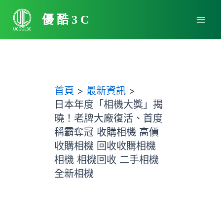
跳
Main
至
優酷3C
Men
主
要
內
容
首頁
最新資訊
日本年度「相機大獎」揭
曉！老牌大廠復活、首度
稱霸奪冠 收購相機 高價
收購相機 回收收購相機
相機 相機回收 二手相機
全新相機