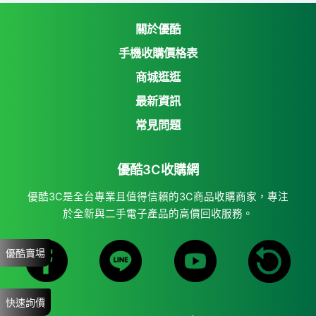
關於優酷
手機收購價格表
商城逛逛
優酷3C收購網
最新資訊
Yahoo購物中心
常見問題
Yahoo拍賣
優酷3C收購網
7-11 i open mall
蝦皮購物
優酷3C是全台專業且值得信賴的3C商品收購商家，專注
於全新與二手電子產品的高價回收服務。
優酷賣場
快速詢價