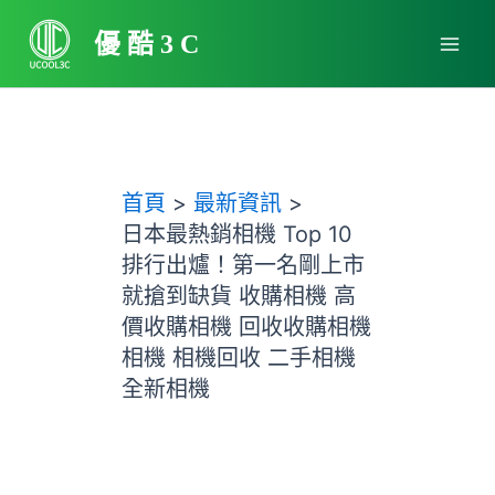
跳
Main
至
優酷3C
Men
主
要
內
容
首頁
最新資訊
日本最熱銷相機 Top 10
排行出爐！第一名剛上市
就搶到缺貨 收購相機 高
價收購相機 回收收購相機
相機 相機回收 二手相機
全新相機