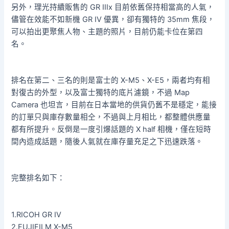
另外，理光持續販售的 GR IIIx 目前依舊保持相當高的人氣，
儘管在效能不如新機 GR IV 優異，卻有獨特的 35mm 焦段，
可以拍出更聚焦人物、主題的照片，目前仍能卡位在第四
名。
排名在第二、三名的則是富士的 X-M5、X-E5，兩者均有相
對復古的外型，以及富士獨特的底片濾鏡，不過 Map
Camera 也坦言，目前在日本當地的供貨仍舊不是穩定，能接
的訂單只與庫存數量相仝，不過與上月相比，都整體供應量
都有所提升。反倒是一度引爆話題的 X half 相機，僅在短時
間內造成話題，隨後人氣就在庫存量充足之下迅速跌落。
完整排名如下：
1.RICOH GR IV
2.FUJIFILM X-M5