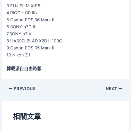
3.FUJIFILM X-E5
4.RICOH GR IIIx
5.Canon EOS R6 Mark II
6.SONY α7C II
7.SONY α7IV
8.HASSELBLAD X2D II 100C
9.Canon EOS R5 Mark II
10.Nikon Z f
轉載源自自由時報
PREVIOUS
NEXT
相關文章