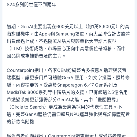
S24系列問世僅不到兩年。
初期，GenAI主要出現在600美元以上（約1萬8,600元）的高
階旗艦機中，由Apple與Samsung領軍，兩大品牌合計占整體
出貨超過七成。不過隨著AI晶片與輕量化大型語言模型
（LLM）技術成熟，市場重心正向中高階價位帶轉移，而中
國品牌成為推動普及的主力。
Counterpoint指出，各家OEM紛紛整合多模態AI助理與裝置
端模型，讓更多用戶可體驗GenAI應用，如文字撰寫、照片修
編、內容摘要等。受惠於Snapdragon 6／7 Gen系列及
MediaTek 8000系列等中階晶片的支援，已有超過2.5億名用
戶透過系統更新獲得部分GenAI功能，其中「畫圈搜尋」
（Circle to Search）更成為最廣為採用的代表性工具。不
過，完整GenAI體驗仍需仰賴具NPU運算強化與高記憶體配置
的新款高階機。
從消費者面向觀察，Counterpoint調查顯示九成受訪者表示