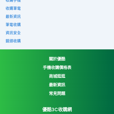
收購手機
收購筆電
最新資訊
筆電收購
資訊安全
鏡頭收購
關於優酷
手機收購價格表
商城逛逛
優酷3C收購網
最新資訊
Yahoo購物中心
常見問題
Yahoo拍賣
優酷3C收購網
7-11 i open mall