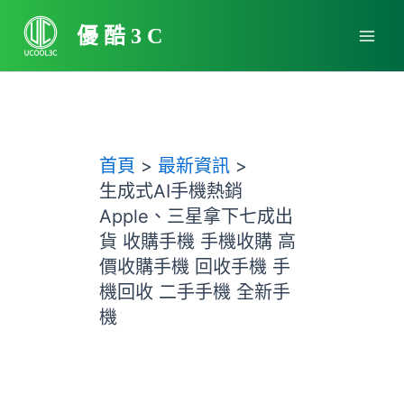
跳
Main
至
優酷3C
Men
主
要
內
容
首頁
最新資訊
生成式AI手機熱銷
Apple、三星拿下七成出
貨 收購手機 手機收購 高
價收購手機 回收手機 手
機回收 二手手機 全新手
機