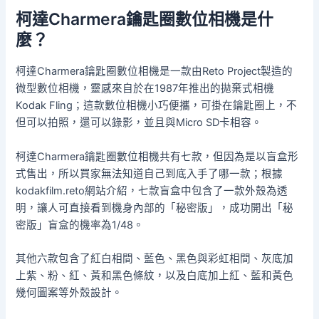
柯達Charmera鑰匙圈數位相機是什
麼？
柯達Charmera鑰匙圈數位相機是一款由Reto Project製造的
微型數位相機，靈感來自於在1987年推出的拋棄式相機
Kodak Fling；這款數位相機小巧便攜，可掛在鑰匙圈上，不
但可以拍照，還可以錄影，並且與Micro SD卡相容。
柯達Charmera鑰匙圈數位相機共有七款，但因為是以盲盒形
式售出，所以買家無法知道自己到底入手了哪一款；根據
kodakfilm.reto網站介紹，七款盲盒中包含了一款外殼為透
明，讓人可直接看到機身內部的「秘密版」，成功開出「秘
密版」盲盒的機率為1/48。
其他六款包含了紅白相間、藍色、黑色與彩虹相間、灰底加
上紫、粉、紅、黃和黑色條紋，以及白底加上紅、藍和黃色
幾何圖案等外殼設計。