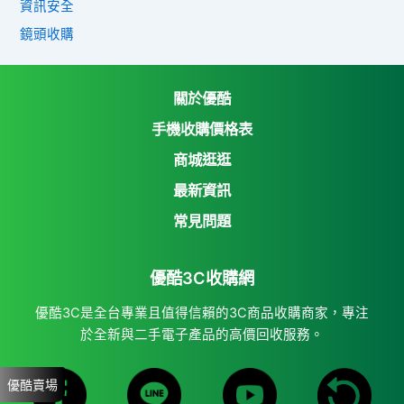
資訊安全
鏡頭收購
關於優酷
手機收購價格表
商城逛逛
優酷3C收購網
最新資訊
Yahoo購物中心
常見問題
Yahoo拍賣
優酷3C收購網
7-11 i open mall
蝦皮購物
優酷3C是全台專業且值得信賴的3C商品收購商家，專注
於全新與二手電子產品的高價回收服務。
優酷賣場