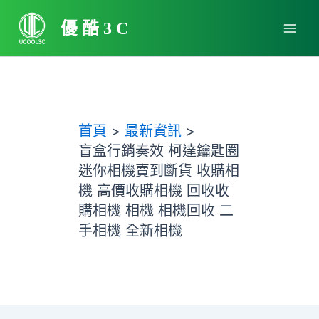
跳
Main
至
優酷3C
Men
主
要
內
容
首頁
最新資訊
盲盒行銷奏效 柯達鑰匙圈
迷你相機賣到斷貨 收購相
機 高價收購相機 回收收
購相機 相機 相機回收 二
手相機 全新相機