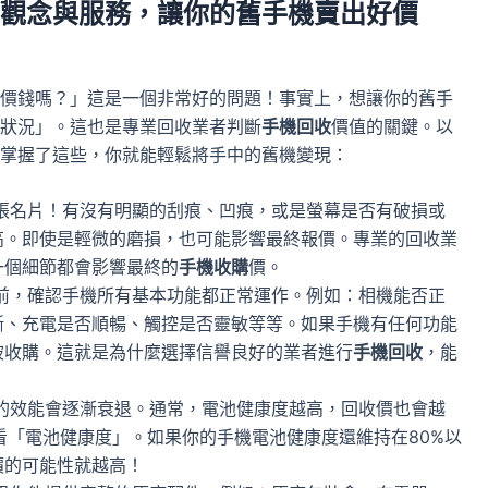
觀念與服務，讓你的舊手機賣出好價
價錢嗎？」這是一個非常好的問題！事實上，想讓你的舊手
狀況」。這也是專業回收業者判斷
手機回收
價值的關鍵。以
掌握了這些，你就能輕鬆將手中的舊機變現：
張名片！有沒有明顯的刮痕、凹痕，或是螢幕是否有破損或
高。即使是輕微的磨損，也可能影響最終報價。專業的回收業
一個細節都會影響最終的
手機收購
價。
前，確認手機所有基本功能都正常運作。例如：相機能否正
晰、充電是否順暢、觸控是否靈敏等等。如果手機有任何功能
被收購。這就是為什麼選擇信譽良好的業者進行
手機回收
，能
的效能會逐漸衰退。通常，電池健康度越高，回收價也會越
查看「電池健康度」。如果你的手機電池健康度還維持在80%以
價的可能性就越高！