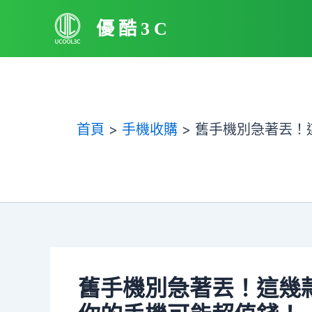
跳
優酷3C
至
主
要
內
容
首頁
手機收購
舊手機別急著丟！
舊手機別急著丟！這幾