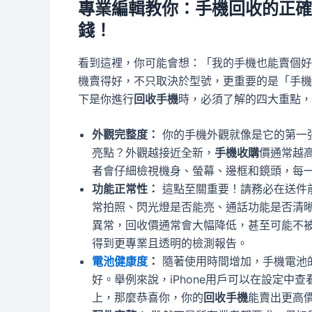
專業編輯教你：手機回收的正確
錢！
看到這裡，你可能會想：「我的手機也能賣個好
機賣得好，不只取決於型號，更重要的是「手機
下是你進行
回收手機
時，必須了解的四大重點，
外觀完整度：
你的手機外觀就像是它的第一
亮點？外觀越接近全新，
手機收購
價通常越
者會仔細檢視機身、螢幕、邊框和鏡頭，每
功能正常性：
這點至關重要！請務必在送件
常拍照、閃光燈是否能亮、通話功能是否清
異常，回收價通常會大幅降低，甚至可能不
得到更專業且透明的檢測報告。
電池健康度
：
隨著使用時間增加，手機電池
好。舉例來說，iPhone用戶可以在設定中
上，那麼恭喜你，你的
回收手機
能賣出更高