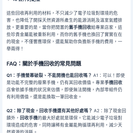
這些回收再利用的材料，不只減少了電子垃圾對環境的危
害，也降低了開採天然資源所產生的能源消耗及溫室氣體排
放。更重要的是，當你把閒置的
舊手機回收
給專業店家，這
些珍貴金屬能被重新利用，而你的舊手機也換回了實實在在
的現金，不僅響應環保，還能幫助你負擔新手機的費用，一
舉兩得！
FAQ：關於
手機回收
的常見問題
Q1：手機螢幕破裂、不能開機也能回收嗎？
A1：可以！即使
是功能不完整的廢棄手機，仍有其回收價值。專業
手機回收
店會依據手機的狀況來估價，即使無法開機，內部零組件仍
有利用價值，還是能換取一筆回收金。
Q2：除了現金，回收手機還有其他好處嗎？
A2：除了現金回
饋外，
回收手機
的最大好處就是環保。它能減少電子垃圾對
環境造成的危害，同時讓稀有金屬能夠循環再利用，減少天
然資源的消耗。