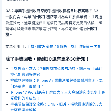
Q3：專業
手機回收
店家的
手機回收
價格會比較高嗎？
A3：
一般而言，專業的
回收手機
店家因為專注於此業務，且流通
管道多元，通常能提供比電信商或品牌官方更高的估價。建
議你可以先到專業店家進行諮詢，再決定是否進行
回收手
機
。
文章引用自 :
手機回收怎麼做？5 個舊手機回收管道一次看
除了手機回收，優酷3C還有更多3C新知！
手機換新不求人：7個換機前必做的功課，讓舊Android手
機也能賣到好價錢！
挑戰物理極限：iPhone Air 彎曲測試與螢幕耐刮實測，為
何堪稱史上最耐用？
iPhone 17 Pro 到底有什麼魔力？三大亮點讓它成為史上最
受歡迎的升級款！
手機隱私保護全攻略：LINE、照片、帳號徹底清除的3大
步驟與深度解析