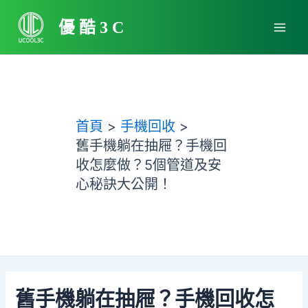
跳
Main
至
優酷3C
Men
主
要
內
容
首頁
手機回收
舊手機躺在抽屜？手機回
收怎麼做？5個管道及安
心秘訣大公開！
舊手機躺在抽屜？手機回收怎