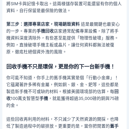
將SIM卡與記憶卡取出。這兩樣儲存裝置可能還留有你的個人
資料，自行保留是最保險的做法。
第三步：選擇專業店家，現場銷毀資料
這是最關鍵也最安心
的一步。專業的
手機回收
店家通常配備專業設備，除了將手
機資料深度清除外，有些甚至能提供「物理性破壞」服務。
例如，直接破壞手機主板或晶片，讓任何資料都無法被復
原，徹底杜絕個資外洩的風險。
回收手機
不只是環保，更是你的下一台新手機！
你可能不知道，你手上的舊手機其實是個「行動小金庫」！
它蘊藏著許多稀有金屬，例如銅、銀、金、鈀等，這些都是
製造新手機不可或缺的材料。根據美國環境部的估算，每
回
收
100萬支智慧型
手機
，就能獲得超過35,000磅的銅與75磅
的金。
這些回收再利用的材料，不只減少了天然資源的開採，也降
低了製造過程中的碳排放。更重要的是，當你把閒置的
舊手