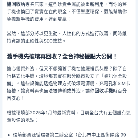
機回收
給專業店家，這些珍貴金屬能被重新利用，而你的舊
手機也換回了實實在在的現金，不僅響應環保，還能幫助你
負擔新手機的費用，達到雙贏！
當然，這部分將以更生動、人性化的方式進行改寫，同時維
持資訊的正確性與SEO效益。
舊手機先破壞再回收？全台神秘據點大公開！
擔心個資外洩，但又不想讓舊手機在抽屜裡長灰塵？除了自
行格式化手機，環境部其實在部分縣市設立了「資訊保全設
備」。這些設備能透過物理方式破壞電源鍵、充電孔和SIM卡
插槽，讓資料再也無法被傳輸或外洩，讓你
回收手機
時百分
百安心！
根據環境部2025年1月的最新資料，目前全台共有五個設有這
類設備的地點：
環境部資源循環署第二辦公室（台北市中正區衡陽路 99