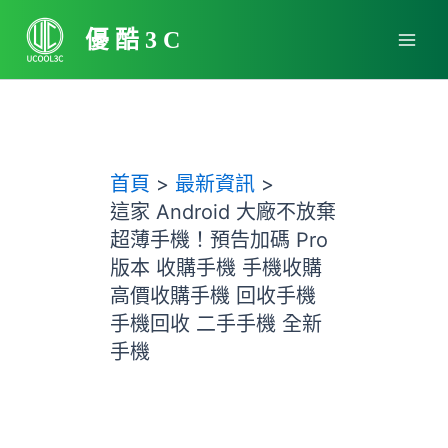
跳
Main
至
優酷3C
Men
主
要
內
容
首頁
最新資訊
這家 Android 大廠不放棄
超薄手機！預告加碼 Pro
版本 收購手機 手機收購
高價收購手機 回收手機
手機回收 二手手機 全新
手機