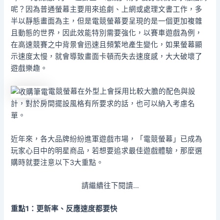
呢？因為普通螢幕主要用來追劇、上網或處理文書工作，多
半以靜態畫面為主，但是電競螢幕要呈現的是一個更加複雜
且動態的世界，因此效能特別需要強化，以賽車遊戲為例，
在高速競賽之中背景會迅速且頻繁地產生變化，如果螢幕顯
示速度太慢，就會導致畫面卡頓而失去速度感，大大破壞了
遊戲樂趣。
電競螢幕在外型上會採用比較大膽的配色與設
計，對於房間擺設風格有所要求的話，也可以納入考慮名
單。
近年來，各大品牌紛紛進軍遊戲市場，「電競螢幕」已成為
玩家心目中的明星商品，若想要追求最佳遊戲體驗，那麼選
購時就要注意以下3大重點。
請繼續往下閱讀…
重點1
：更新率、反應速度都要快