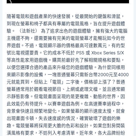
隨著電競和遊戲產業的快速發展，從最開始的鍵盤和滑鼠，
到現在螢幕和椅子都具有專屬的電競風格，旨在提升遊戲體
驗。 （法新社） 為了追求出色的遊戲體驗，擁有強大的電腦
主機還不夠，還需要擁有完美的電競螢幕才能暢玩如今的世
界遊戲。不過，電競顯示器的價格最高可達數萬元，有的型
號比電視還要貴。它的成本不低於 PS5 或 Xbox Series S/X
等高性能家用遊戲機。購買前最好先了解相關規格和要點，
以便您選擇合適的產品來升級您的遊戲體驗。為什麼同樣用
來顯示影像的設備，一塊普通螢幕只需新台幣2000元至4000
元就能買到，但貼上「電競」二字後，價格卻上漲了？普通
螢幕通常用於觀看電視節目、上網或處理文檔，並且通常顯
示靜態影像。但電競畫面呈現的是更複雜、動態的世界，因
此效能仍有待提升。以賽車遊戲為例。在高速賽車過程中，
背景會快速且頻繁地變化。如果螢幕的顯示速度太慢，就會
出現畫面卡頓，失去速度感的情況，確實破壞了遊戲的樂
趣。電競螢幕將採用更大膽的色彩和設計。如果您對房間裝
潢風格有要求，不妨列入考慮清單。近年來，各大品牌紛紛