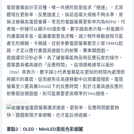
電競螢幕設計百百種，唯一共通的就是追求「極速」，尤其
體現在更新率、反應速度上，倘若這兩大規格不夠水準，是
無法被稱為電競螢幕。常見的電腦螢幕更新率均為60Hz，代
表每一秒鐘可以顯示60張影像，數字越高表示每一秒能顯示
的畫面越多張，能讓畫面更為流暢，減少物件移動過程可能
產生的模糊、卡頓感，目前多數電競螢幕都至少是144Hz起
跳，才足以應付畫面高速變化的射擊、賽車類遊戲。
遊戲講究分秒必爭，為了讓螢幕能夠及時反應玩家的操作，
還需要具備高速的「反應時間」。這項規格通常以毫秒
（ms）來表示，數字越小代表螢幕能在更短的時間內處理即
將顯示的畫面，從而避免在高速移動中出現畫面殘影。電競
螢幕至少要具備5ms以下的反應時間，對於注重高速反應的
射擊競技類遊戲，則可能需要更高標準的1ms規格。
電競螢幕講求速度，更新率、反應時間都要夠
快，遊戲表現才會順暢，也才能玩得過癮。
重點2
：OLED
、MiniLED
面板色彩細膩