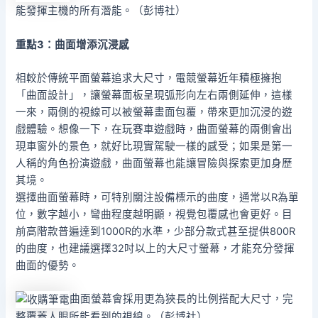
能發揮主機的所有潛能。（彭博社）
重點3
：曲面增添沉浸感
相較於傳統平面螢幕追求大尺寸，電競螢幕近年積極擁抱
「曲面設計」，讓螢幕面板呈現弧形向左右兩側延伸，這樣
一來，兩側的視線可以被螢幕畫面包覆，帶來更加沉浸的遊
戲體驗。想像一下，在玩賽車遊戲時，曲面螢幕的兩側會出
現車窗外的景色，就好比現實駕駛一樣的感受；如果是第一
人稱的角色扮演遊戲，曲面螢幕也能讓冒險與探索更加身歷
其境。
選擇曲面螢幕時，可特別關注設備標示的曲度，通常以R為單
位，數字越小，彎曲程度越明顯，視覺包覆感也會更好。目
前高階款普遍達到1000R的水準，少部分款式甚至提供800R
的曲度，也建議選擇32吋以上的大尺寸螢幕，才能充分發揮
曲面的優勢。
曲面螢幕會採用更為狹長的比例搭配大尺寸，完
整覆蓋人眼所能看到的視線。（彭博社）