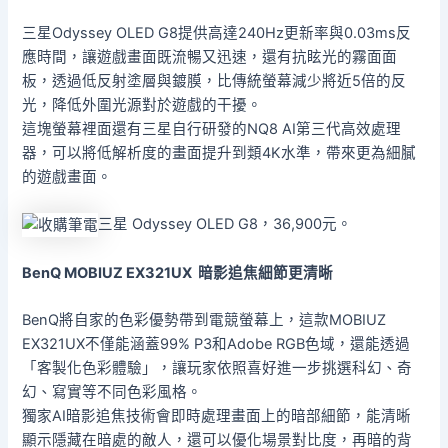
三星Odyssey OLED G8提供高達240Hz更新率與0.03ms反
應時間，讓遊戲畫面既流暢又迅速，還有抗眩光的霧面面
板，透過低反射塗層與鍍膜，比傳統螢幕減少將近5倍的反
光，降低外圍光源對於遊戲的干擾。
這塊螢幕裡面還有三星自行研發的NQ8 AI第三代高效處理
器，可以將低解析度的畫面提升到類4K水準，帶來更為細膩
的遊戲畫面。
三星 Odyssey OLED G8，36,900元。
BenQ MOBIUZ EX321UX
暗影追焦細節更清晰
BenQ將自家的色彩優勢帶到電競螢幕上，這款MOBIUZ
EX321UX不僅能涵蓋99% P3和Adobe RGB色域，還能透過
「客製化色彩體驗」，讓玩家依照喜好進一步挑選科幻、奇
幻、寫實等不同色彩風格。
獨家AI暗影追焦技術會即時處理畫面上的暗部細節，能清晰
顯示隱藏在暗處的敵人，還可以優化場景對比度，再暗的背