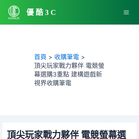
跳
Main
至
優酷3C
Men
主
要
內
容
首頁
收購筆電
頂尖玩家戰力夥伴 電競螢
幕選購3重點 建構遊戲新
視界收購筆電
頂尖玩家戰力夥伴 電競螢幕選