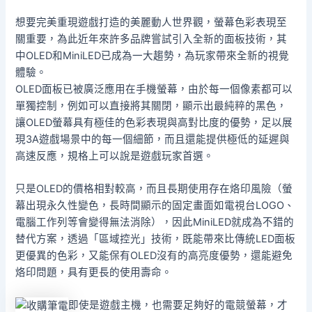
想要完美重現遊戲打造的美麗動人世界觀，螢幕色彩表現至
關重要，為此近年來許多品牌嘗試引入全新的面板技術，其
中OLED和MiniLED已成為一大趨勢，為玩家帶來全新的視覺
體驗。
OLED面板已被廣泛應用在手機螢幕，由於每一個像素都可以
單獨控制，例如可以直接將其關閉，顯示出最純粹的黑色，
讓OLED螢幕具有極佳的色彩表現與高對比度的優勢，足以展
現3A遊戲場景中的每一個細節，而且還能提供極低的延遲與
高速反應，規格上可以說是遊戲玩家首選。
只是OLED的價格相對較高，而且長期使用存在烙印風險（螢
幕出現永久性變色，長時間顯示的固定畫面如電視台LOGO、
電腦工作列等會變得無法消除），因此MiniLED就成為不錯的
替代方案，透過「區域控光」技術，既能帶來比傳統LED面板
更優異的色彩，又能保有OLED沒有的高亮度優勢，還能避免
烙印問題，具有更長的使用壽命。
即使是遊戲主機，也需要足夠好的電競螢幕，才