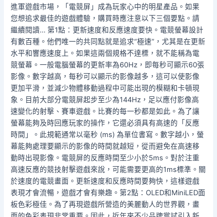
進軍遊戲市場，「電競屏」成為玩家心中的明星產品。如果
您想追求最佳的遊戲體驗，購買時應注意以下三個要點。請
繼續閱讀… 第1點：更新速度和反應速度要快。電競螢幕設計
有數百種。他們唯一的共同點就是追求“極速”，尤其是在更新
水平和響應速度上。如果這兩個規格不達標，就不能稱為電
競螢幕。一般電腦螢幕的更新率為60Hz，即每秒可顯示60張
影像。數字越高，每秒可以顯示的影像越多，這可以使影像
更加平滑，並減少物體移動過程中可能出現的模糊和卡頓現
象。目前大部分電競屏起步至少為144Hz，足以應付影像高
速變化的射擊、賽車遊戲。比賽的每一秒都是如此。為了讓
螢幕能夠及時回應玩家的操作，它還必須具有高速的「反應
時間」。此規範通常以毫秒 (ms) 為單位書寫。數字越小，螢
幕能夠處理要顯示的影像的時間就越短，從而避免在高速移
動時出現影像。電競屏的反應時間至少小於5ms。對於注重
高速反應的競技射擊遊戲來說，可能需要更高的1ms標準。關
於速度的電競畫面。更新速度和反應時間要夠快，這樣遊戲
表現才會流暢，遊戲才會有樂趣。第2點：OLED和MiniLED面
板色彩極佳。為了再現遊戲所營造的美麗動人的世界觀，畫
面的色彩表現非常重要。因此，近年來不少品牌嘗試引入新