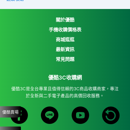
關於優酷
手機收購價格表
商城逛逛
優酷3C收購網
最新資訊
Yahoo購物中心
常見問題
Yahoo拍賣
優酷3C收購網
7-11 i open mall
蝦皮購物
優酷3C是全台專業且值得信賴的3C商品收購商家，專注
於全新與二手電子產品的高價回收服務。
優酷賣場