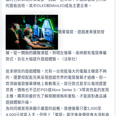
的面板技術，其中OLED和MiniLED成為主要企業。
隨著電競、遊戲產業蓬勃發
展，從一開始的鍵盤滑鼠，到現在螢幕、座椅都有電競專屬
款式，旨在大幅提升遊戲體驗。（法新社）
追求絕佳的遊戲體驗，光有一台效能強大的電腦主機是不夠
的，還要搭配能完美呈現遊戲世界的電競螢幕才過癮。但一
款頂級電競螢幕價格上看數萬元，部分款式甚至比電視還要
昂貴，價格也不亞於PS5或Xbox Series S／X等高性能的家用
主機，購買前最好先了解相關規格和重點，才能挑對產品讓
遊戲體驗升級。
為何同樣是用來顯示畫面的設備，普通螢幕只要2,000至
4,000元就能入手，但掛上「電競」兩字後身價就會水漲船高