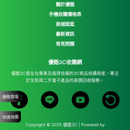
關於優酷
手機收購價格表
商城逛逛
優酷3C收購網
最新資訊
Yahoo購物中心
常見問題
Yahoo拍賣
優酷3C收購網
7-11 i open mall
蝦皮購物
優酷3C是全台專業且值得信賴的3C商品收購商家，專注
於全新與二手電子產品的高價回收服務。
優酷賣場
快速詢價
Copyright © 2025 優酷3C | Powered by