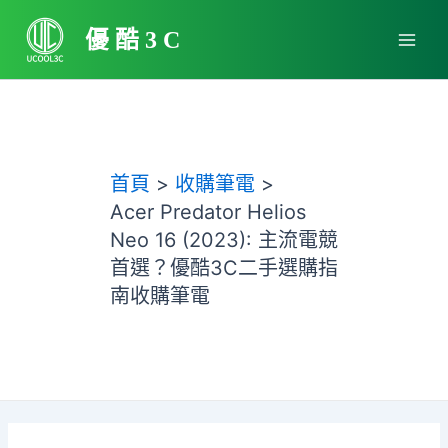
跳
Main
至
優酷3C
Men
主
要
內
容
首頁
收購筆電
Acer Predator Helios
Neo 16 (2023): 主流電競
首選？優酷3C二手選購指
南收購筆電