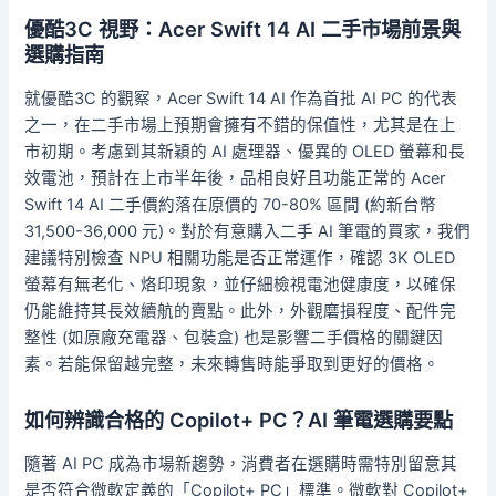
優酷3C 視野：Acer Swift 14 AI 二手市場前景與
選購指南
就優酷3C 的觀察，Acer Swift 14 AI 作為首批 AI PC 的代表
之一，在二手市場上預期會擁有不錯的保值性，尤其是在上
市初期。考慮到其新穎的 AI 處理器、優異的 OLED 螢幕和長
效電池，預計在上市半年後，品相良好且功能正常的 Acer
Swift 14 AI 二手價約落在原價的 70-80% 區間 (約新台幣
31,500-36,000 元)。對於有意購入二手 AI 筆電的買家，我們
建議特別檢查 NPU 相關功能是否正常運作，確認 3K OLED
螢幕有無老化、烙印現象，並仔細檢視電池健康度，以確保
仍能維持其長效續航的賣點。此外，外觀磨損程度、配件完
整性 (如原廠充電器、包裝盒) 也是影響二手價格的關鍵因
素。若能保留越完整，未來轉售時能爭取到更好的價格。
如何辨識合格的 Copilot+ PC？AI 筆電選購要點
隨著 AI PC 成為市場新趨勢，消費者在選購時需特別留意其
是否符合微軟定義的「Copilot+ PC」標準。微軟對 Copilot+