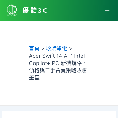
跳
Main
至
優酷3C
Men
主
要
內
容
首頁
收購筆電
Acer Swift 14 AI：Intel
Copilot+ PC 新機規格、
價格與二手買賣策略收購
筆電