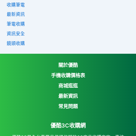
收購筆電
最新資訊
筆電收購
資訊安全
鏡頭收購
關於優酷
手機收購價格表
商城逛逛
優酷3C收購網
最新資訊
Yahoo購物中心
常見問題
Yahoo拍賣
優酷3C收購網
7-11 i open mall