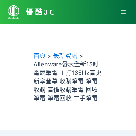
跳
Main
至
優酷3C
Men
主
要
內
容
首頁
最新資訊
Alienware發表全新15吋
電競筆電 主打165Hz高更
新率螢幕 收購筆電 筆電
收購 高價收購筆電 回收
筆電 筆電回收 二手筆電