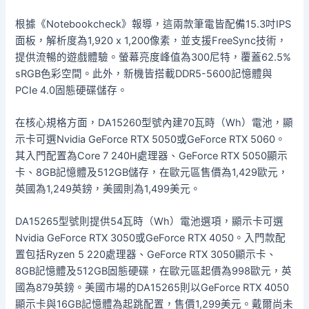
根據《Notebookcheck》報導，這兩款筆電皆配備15.3吋IPS
面板，解析度為1,920 x 1,200像素，並支援FreeSync技術，
提供流暢的遊戲體驗。螢幕亮度峰值為300尼特，覆蓋62.5%
sRGB色彩空間。此外，新機皆搭載DDR5-5600記憶體與
PCIe 4.0固態硬碟儲存。
在核心規格方面，DA15260型號內建70瓦時（Wh）電池，顯
示卡可選Nvidia GeForce RTX 5050或GeForce RTX 5060。
其入門配置為Core 7 240H處理器、GeForce RTX 5050顯示
卡、8GB記憶體及512GB儲存，在歐元區售價為1,429歐元，
英國為1,249英鎊，美國則為1,499美元。
DA15265型號則提供54瓦時（Wh）電池選項，顯示卡可選
Nvidia GeForce RTX 3050或GeForce RTX 4050。入門款配
置包括Ryzen 5 220處理器、GeForce RTX 3050顯示卡、
8GB記憶體及512GB固態硬碟，在歐元區起價為998歐元，英
國為879英鎊。美國市場的DA15265則以GeForce RTX 4050
顯示卡與16GB記憶體為起跳配置，售價1,299美元。戴爾尚未