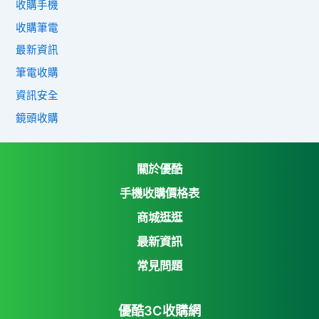
收購手機
收購筆電
最新資訊
筆電收購
資訊安全
鏡頭收購
關於優酷
手機收購價格表
商城逛逛
優酷3C收購網
最新資訊
Yahoo購物中心
常見問題
Yahoo拍賣
優酷3C收購網
7-11 i open mall