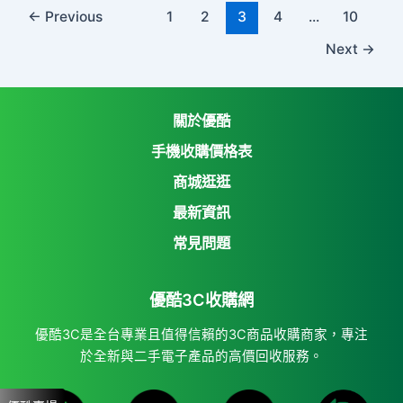
←
Previous
1
2
3
4
...
10
Next
→
關於優酷
手機收購價格表
商城逛逛
優酷3C收購網
最新資訊
Yahoo購物中心
常見問題
Yahoo拍賣
優酷3C收購網
7-11 i open mall
蝦皮購物
優酷3C是全台專業且值得信賴的3C商品收購商家，專注
於全新與二手電子產品的高價回收服務。