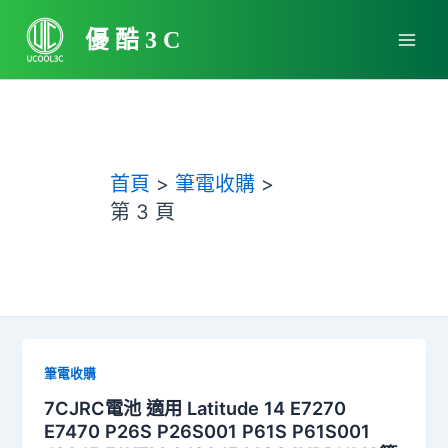
跳
Main
至
優酷3C
Men
主
要
內
容
首頁
筆電收購
第 3 頁
筆電收購
7CJRC電池 適用 Latitude 14 E7270
E7470 P26S P26S001 P61S P61S001