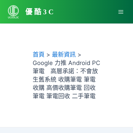
跳
Main
至
優酷3C
Men
主
要
內
容
首頁
最新資訊
Google 力推 Android PC
筆電 高層承諾：不會放
生舊系統 收購筆電 筆電
收購 高價收購筆電 回收
筆電 筆電回收 二手筆電