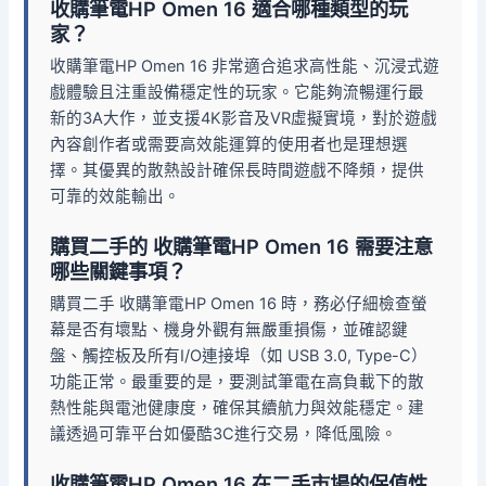
收購筆電HP Omen 16 適合哪種類型的玩
家？
收購筆電HP Omen 16 非常適合追求高性能、沉浸式遊
戲體驗且注重設備穩定性的玩家。它能夠流暢運行最
新的3A大作，並支援4K影音及VR虛擬實境，對於遊戲
內容創作者或需要高效能運算的使用者也是理想選
擇。其優異的散熱設計確保長時間遊戲不降頻，提供
可靠的效能輸出。
購買二手的 收購筆電HP Omen 16 需要注意
哪些關鍵事項？
購買二手 收購筆電HP Omen 16 時，務必仔細檢查螢
幕是否有壞點、機身外觀有無嚴重損傷，並確認鍵
盤、觸控板及所有I/O連接埠（如 USB 3.0, Type-C）
功能正常。最重要的是，要測試筆電在高負載下的散
熱性能與電池健康度，確保其續航力與效能穩定。建
議透過可靠平台如優酷3C進行交易，降低風險。
收購筆電HP Omen 16 在二手市場的保值性