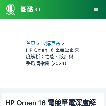
跳
Main
至
優酷3C
Men
主
要
內
容
首頁
收購筆電
HP Omen 16 電競筆電深
度解析：性能、設計與二
手選購指南 (2024)
HP Omen 16 電競筆電深度解