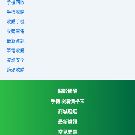
手機回收
手機收購
收購手機
收購筆電
最新資訊
筆電收購
資訊安全
鏡頭收購
關於優酷
手機收購價格表
商城逛逛
優酷3C收購網
最新資訊
Yahoo購物中心
常見問題