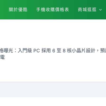
關於優酷
手機收購價格表
商城逛逛
sh 處理器規格曝光：入門級 PC 採用 6 至 8 核小晶片設
筆電