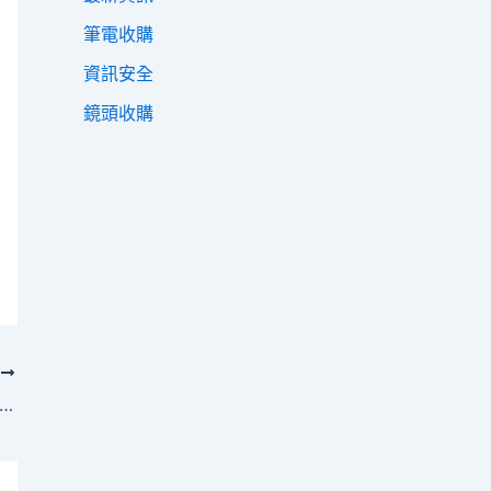
筆電收購
資訊安全
鏡頭收購
T
消費型數位相機卡西歐QV-10誕生30周年慶祝活動 多位相機產業開發者登台闡述歷史故事 收購相機 高價收購相機 回收收購相機 相機 相機回收 二手相機 全新相機