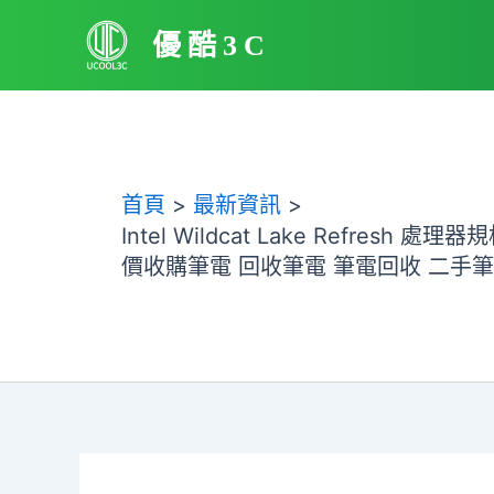
跳
優酷3C
至
主
要
內
容
首頁
最新資訊
Intel Wildcat Lake Refre
價收購筆電 回收筆電 筆電回收 二手