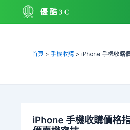
跳
優酷3C
至
主
要
內
容
首頁
手機收購
iPhone 手機
iPhone 手機收購價