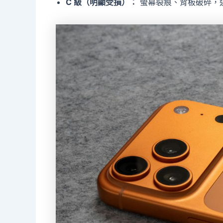
C 級（明顯受損）：
螢幕裂痕、背板破碎，