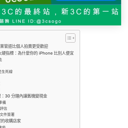
專業管道比個人拍賣更受歡迎
硬指標：為什麼你的 iPhone 比別人便宜
能
度
 是生死線
源
期
：30 分鐘內讓舊機變現金
準備
評估
文件簽署
實的收購店家
撇步