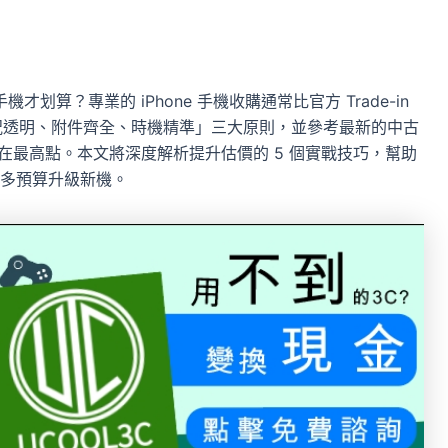
才划算？專業的 iPhone 手機收購通常比官方 Trade-in
「機況透明、附件齊全、時機精準」三大原則，並參考最新的中古
 賣在最高點。本文將深度解析提升估價的 5 個實戰技巧，幫助
多預算升級新機。