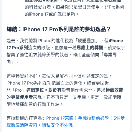
攝影師或Vlogger
、以及任何追求
頂級使用者體驗
的科技愛好者。如果你只是想日常使用，非Pro系列
的iPhone 17或許就已足夠。
總結：iPhone 17 Pro系列是誰的夢幻逸品？
過去，我們總將iPhone的進化視為「硬體疊加」，但
iPhone
17 Pro系列
這次的改版，更像是一種
思維上的轉變
。蘋果似乎
捨棄了過往追求純粹美學的執著，轉而全面傾向「專業導
向」。
這種轉變好不好，每個人見解不同。但可以確定的是，
iPhone 17 Pro系列在功能層面上的進化，確實更貼近
**「Pro」
這個定位。對於有
影音創作需求**、追求
極致效能
的
專業使用者
來說，它不再只是一支手機，更是一款能隨時
隨地發揮創意的行動工作站。
有換新機的打算嗎 :
iPhone 17來臨！手機換新前必學！5個步
驟徹底清除資料，隱私安全不外洩