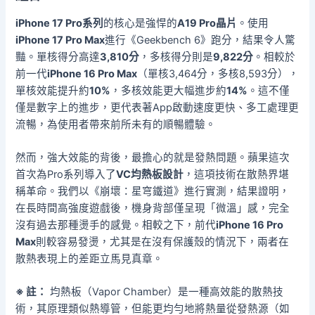
iPhone 17 Pro系列
的核心是強悍的
A19 Pro晶片
。使用
iPhone 17 Pro Max
進行《Geekbench 6》跑分，結果令人驚
豔。單核得分高達
3,810分
，多核得分則是
9,822分
。相較於
前一代
iPhone 16 Pro Max
（單核3,464分，多核8,593分），
單核效能提升約
10%
，多核效能更大幅進步約
14%
。這不僅
僅是數字上的進步，更代表著App啟動速度更快、多工處理更
流暢，為使用者帶來前所未有的順暢體驗。
然而，強大效能的背後，最擔心的就是發熱問題。蘋果這次
首次為Pro系列導入了
VC均熱板設計
，這項技術在散熱界堪
稱革命。我們以《崩壞：星穹鐵道》進行實測，結果證明，
在長時間高強度遊戲後，機身背部僅呈現「微溫」感，完全
沒有過去那種燙手的感覺。相較之下，前代
iPhone 16 Pro
Max
則較容易發燙，尤其是在沒有保護殼的情況下，兩者在
散熱表現上的差距立馬見真章。
※ 註：
均熱板（Vapor Chamber）是一種高效能的散熱技
術，其原理類似熱導管，但能更均勻地將熱量從發熱源（如