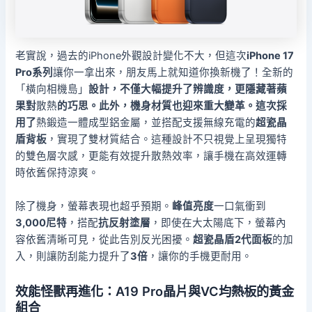
老實說，過去的iPhone外觀設計變化不大，但這次
iPhone 17
Pro系列
讓你一拿出來，朋友馬上就知道你換新機了！全新的
「橫向相機島」
設計，不僅大幅提升了辨識度，更隱藏著蘋
果對
散熱
的巧思。此外，機身材質也迎來重大變革。這次採
用了
熱鍛造一體成型鋁金屬，並搭配支援無線充電的
超瓷晶
盾背板
，實現了雙材質結合。這種設計不只視覺上呈現獨特
的雙色層次感，更能有效提升散熱效率，讓手機在高效運轉
時依舊保持涼爽。
除了機身，螢幕表現也超乎預期。
峰值亮度
一口氣衝到
3,000尼特
，搭配
抗反射塗層
，即使在大太陽底下，螢幕內
容依舊清晰可見，從此告別反光困擾。
超瓷晶盾2代面板
的加
入，則讓防刮能力提升了
3倍
，讓你的手機更耐用。
效能怪獸再進化：A19 Pro晶片與VC均熱板的黃金
組合