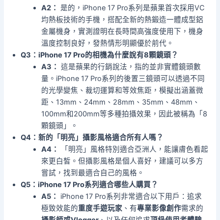
A2：
是的，iPhone 17 Pro系列是蘋果首次採用VC
均熱板技術的手機，搭配全新的熱鍛造一體成型鋁
金屬機身，實測證明在長時間高強度使用下，機身
溫度控制良好，發熱情形明顯優於前代。
Q3：iPhone 17 Pro的相機為什麼說有8顆鏡頭？
A3：
這是蘋果的行銷說法，指的並非實體鏡頭數
量。iPhone 17 Pro系列的後置三鏡頭可以透過不同
的光學變焦、裁切運算和等效焦距，模擬出涵蓋微
距、13mm、24mm、28mm、35mm、48mm、
100mm和200mm等多種拍攝效果，因此被稱為「8
顆鏡頭」。
Q4：新的「明亮」攝影風格適合所有人嗎？
A4：
「明亮」風格特別適合亞洲人，能讓膚色看起
來更白皙。但攝影風格是個人喜好，建議可以多方
嘗試，找到最適合自己的風格。
Q5：iPhone 17 Pro系列適合哪些人購買？
A5：
iPhone 17 Pro系列非常適合以下用戶：追求
極致效能的
重度手遊玩家
、有
專業影像創作
需求的