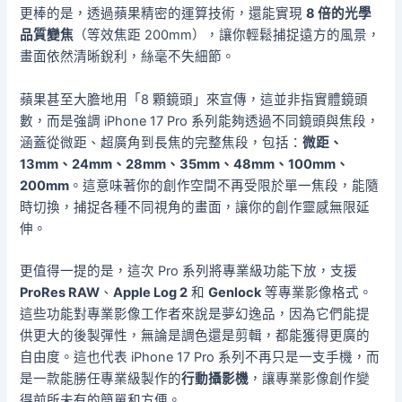
更棒的是，透過蘋果精密的運算技術，還能實現
8 倍的光學
品質變焦
（等效焦距 200mm），讓你輕鬆捕捉遠方的風景，
畫面依然清晰銳利，絲毫不失細節。
蘋果甚至大膽地用「8 顆鏡頭」來宣傳，這並非指實體鏡頭
數，而是強調 iPhone 17 Pro 系列能夠透過不同鏡頭與焦段，
涵蓋從微距、超廣角到長焦的完整焦段，包括：
微距、
13mm、24mm、28mm、35mm、48mm、100mm、
200mm
。這意味著你的創作空間不再受限於單一焦段，能隨
時切換，捕捉各種不同視角的畫面，讓你的創作靈感無限延
伸。
更值得一提的是，這次 Pro 系列將專業級功能下放，支援
ProRes RAW
、
Apple Log 2
和
Genlock
等專業影像格式。
這些功能對專業影像工作者來說是夢幻逸品，因為它們能提
供更大的後製彈性，無論是調色還是剪輯，都能獲得更廣的
自由度。這也代表 iPhone 17 Pro 系列不再只是一支手機，而
是一款能勝任專業級製作的
行動攝影機
，讓專業影像創作變
得前所未有的簡單和方便。