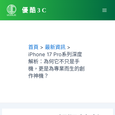
跳
Main
至
優酷3C
Men
主
要
內
容
首頁
最新資訊
iPhone 17 Pro系列深度
解析：為何它不只是手
機，更是為專業而生的創
作神機？