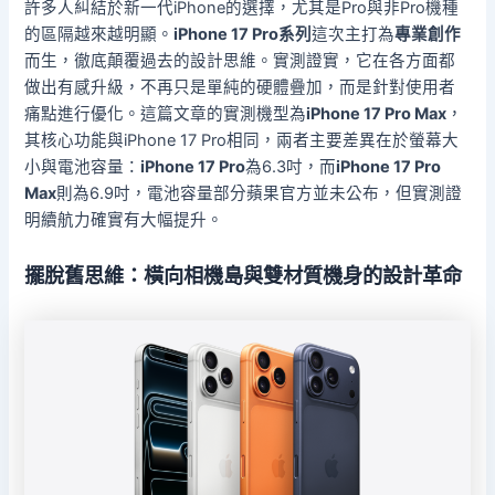
許多人糾結於新一代iPhone的選擇，尤其是Pro與非Pro機種
的區隔越來越明顯。
iPhone 17 Pro系列
這次主打為
專業創作
而生，徹底顛覆過去的設計思維。實測證實，它在各方面都
做出有感升級，不再只是單純的硬體疊加，而是針對使用者
痛點進行優化。這篇文章的實測機型為
iPhone 17 Pro Max
，
其核心功能與iPhone 17 Pro相同，兩者主要差異在於螢幕大
小與電池容量：
iPhone 17 Pro
為6.3吋，而
iPhone 17 Pro
Max
則為6.9吋，電池容量部分蘋果官方並未公布，但實測證
明續航力確實有大幅提升。
擺脫舊思維：橫向相機島與雙材質機身的設計革命