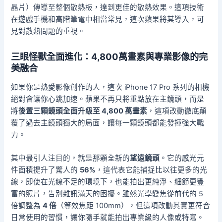
晶片）傳導至整個散熱板，達到更佳的散熱效果。這項技術
在遊戲手機和高階筆電中相當常見，這次蘋果將其導入，可
見對散熱問題的重視。
三眼怪獸全面進化：4,800萬畫素與專業影像的完
美融合
如果你是熱愛影像創作的人，這次 iPhone 17 Pro 系列的相機
絕對會讓你心跳加速。蘋果不再只將重點放在主鏡頭，而是
將
後置三顆鏡頭全面升級至 4,800 萬畫素
，這項改動徹底顛
覆了過去主鏡頭獨大的局面，讓每一顆鏡頭都能發揮強大戰
力。
其中最引人注目的，就是那顆全新的
望遠鏡頭
。它的感光元
件面積提升了驚人的
56%
，這代表它能捕捉比以往更多的光
線，即使在光線不足的環境下，也能拍出更純淨、細節更豐
富的照片，告別雜訊滿天的困擾。雖然光學變焦從前代的 5
倍調整為
4 倍
（等效焦距 100mm），但這項改動其實更符合
日常使用的習慣，讓你隨手就能拍出專業級的人像或特寫。