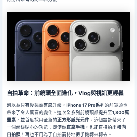
自拍革命：前鏡頭全面進化，Vlog與視訊更輕鬆
別以為只有後鏡頭有感升級，
iPhone 17 Pro系列
的前鏡頭也
帶來了令人驚喜的變化。這次全系列前鏡頭都提升至
1,800萬
畫素
，並首度採用全新的
正方形感光元件
。這個設計帶來了
一個超級貼心的功能：即使你
直拿手機
，也能直接拍出
橫向
自拍照
！再也不用為了自拍而特地把手機轉來轉去。