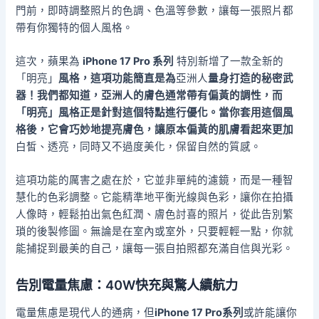
門前，即時調整照片的色調、色溫等參數，讓每一張照片都
帶有你獨特的個人風格。
這次，蘋果為
iPhone 17 Pro 系列
特別新增了一款全新的
「明亮」
風格，這項功能簡直是為
亞洲人
量身打造的秘密武
器！我們都知道，亞洲人的膚色通常帶有偏黃的調性，而
「明亮」風格正是針對這個特點進行優化。當你套用這個風
格後，它會巧妙地提亮膚色，讓原本偏黃的肌膚看起來更加
白皙、透亮，同時又不過度美化，保留自然的質感。
這項功能的厲害之處在於，它並非單純的濾鏡，而是一種智
慧化的色彩調整。它能精準地平衡光線與色彩，讓你在拍攝
人像時，輕鬆拍出氣色紅潤、膚色討喜的照片，從此告別繁
瑣的後製修圖。無論是在室內或室外，只要輕輕一點，你就
能捕捉到最美的自己，讓每一張自拍照都充滿自信與光彩。
告別電量焦慮：40W快充與驚人續航力
電量焦慮是現代人的通病，但
iPhone 17 Pro系列
或許能讓你