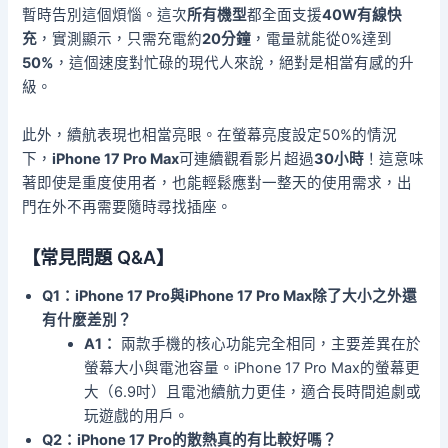
暫時告別這個煩惱。這次
所有機型
都全面支援
40W有線快
充
，實測顯示，只需充電約
20分鐘
，電量就能從0%達到
50%
，這個速度對忙碌的現代人來說，絕對是相當有感的升
級。
此外，續航表現也相當亮眼。在螢幕亮度設定50%的情況
下，
iPhone 17 Pro Max
可連續觀看影片超過
30小時
！這意味
著即使是重度使用者，也能輕鬆應對一整天的使用需求，出
門在外不再需要隨時尋找插座。
【常見問題 Q&A】
Q1：iPhone 17 Pro與iPhone 17 Pro Max除了大小之外還
有什麼差別？
A1：
兩款手機的核心功能完全相同，主要差異在於
螢幕大小與電池容量。iPhone 17 Pro Max的螢幕更
大（6.9吋）且電池續航力更佳，適合長時間追劇或
玩遊戲的用戶。
Q2：iPhone 17 Pro的散熱真的有比較好嗎？