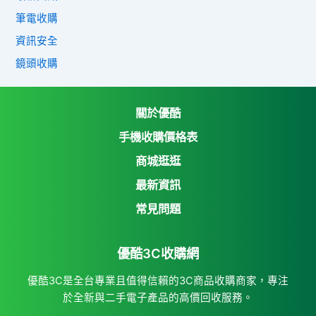
筆電收購
資訊安全
鏡頭收購
關於優酷
手機收購價格表
商城逛逛
優酷3C收購網
最新資訊
Yahoo購物中心
常見問題
Yahoo拍賣
優酷3C收購網
7-11 i open mall
蝦皮購物
優酷3C是全台專業且值得信賴的3C商品收購商家，專注
於全新與二手電子產品的高價回收服務。