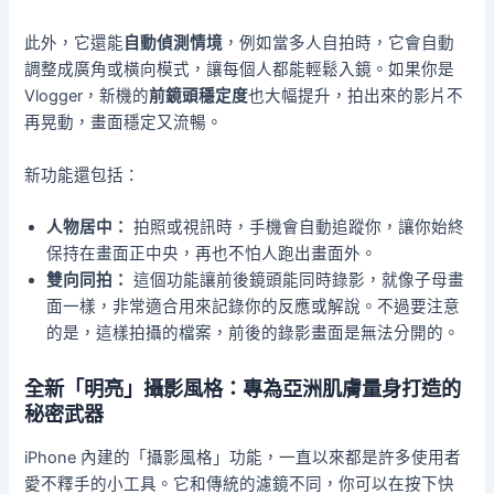
此外，它還能
自動偵測情境
，例如當多人自拍時，它會自動
調整成廣角或橫向模式，讓每個人都能輕鬆入鏡。如果你是
Vlogger，新機的
前鏡頭穩定度
也大幅提升，拍出來的影片不
再晃動，畫面穩定又流暢。
新功能還包括：
人物居中：
拍照或視訊時，手機會自動追蹤你，讓你始終
保持在畫面正中央，再也不怕人跑出畫面外。
雙向同拍：
這個功能讓前後鏡頭能同時錄影，就像子母畫
面一樣，非常適合用來記錄你的反應或解說。不過要注意
的是，這樣拍攝的檔案，前後的錄影畫面是無法分開的。
全新「明亮」攝影風格：專為亞洲肌膚量身打造的
秘密武器
iPhone 內建的「攝影風格」功能，一直以來都是許多使用者
愛不釋手的小工具。它和傳統的濾鏡不同，你可以在按下快