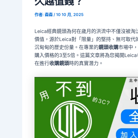
久越值錢？
作者:
森森
/
10 10 月, 2025
Leica經典鏡頭為何在歲月的洪流中不僅沒被
價值，源於Leica對「限量」的堅持、無可取
沉甸甸的歷史份量。在專業的
鏡頭收購
市場中，
購入價格的3至5倍。這篇文章將為您揭開Lei
在進行
收購鏡頭
時的真實潛力。