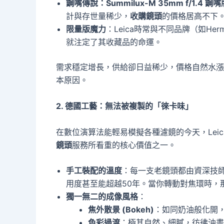
鋼嘴傳說：Summilux-M 35mm f/1.4 鋼嘴版
計與存世量稀少，
收購鏡頭
的價格居高不下
限量版魔力
：Leica時常與不同品牌（如H
就注定了其收藏品的命運。
需求穩定增長，供給卻日益稀少，價格自然水漲船
本原因。
2. 德國工藝：無法被複製的「徠卡味」
在數位演算法能輕易模擬各種濾鏡的今天，Lei
鏡頭
服務所看重的核心價值之一。
手工裝配的溫度
：每一支老鏡頭都由資深技
用度甚至能超越50年。當你轉動對焦環時，
獨一無二的成像風格
：
焦外散景 (Bokeh)
：如同奶油般化開
色彩過渡
：極其自然、細膩，彷彿油畫