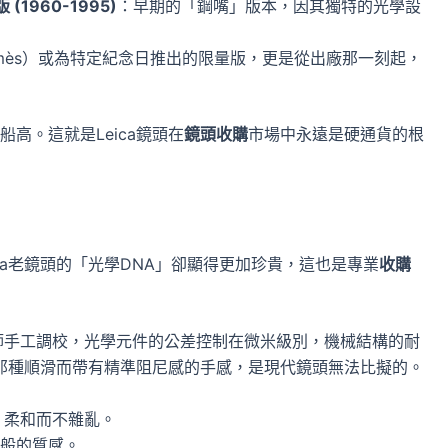
 (1960-1995)
：早期的「鋼嘴」版本，因其獨特的光學設
。
ermès）或為特定紀念日推出的限量版，更是從出廠那一刻起，
高。這就是Leica鏡頭在
鏡頭收購
市場中永遠是硬通貨的根
ca老鏡頭的「光學DNA」卻顯得更加珍貴，這也是專業
收購
師手工調校，光學元件的公差控制在微米級別，機械結構的耐
那種順滑而帶有精準阻尼感的手感，是現代鏡頭無法比擬的。
，柔和而不雜亂。
般的質感。