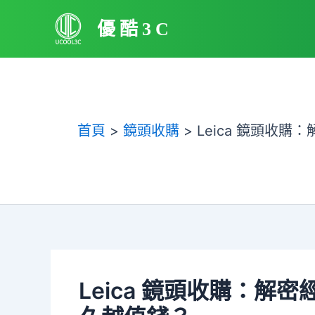
跳
優酷3C
至
主
要
內
容
首頁
鏡頭收購
Leica 鏡頭收
Leica 鏡頭收購：