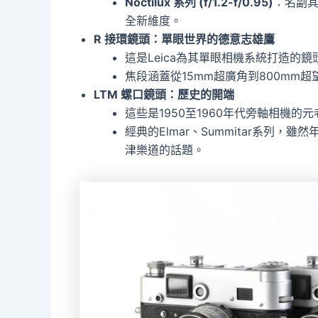
Noctilux 系列 (f/1.2-f/0.95)
：名副
全新維度。
R 接環鏡頭：單眼世界的德意志雄鷹
這是Leica為其單眼相機系統打造的
焦段涵蓋從15mm超廣角到800mm超
LTM 螺口鏡頭：歷史的開端
這些是1950至1960年代旁軸相機的
經典的Elmar、Summitar系列
津樂道的話題。