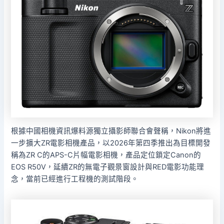
根據中國相機資訊爆料源獨立攝影師聯合會聲稱，Nikon將進
一步擴大ZR電影相機產品，以2026年第四季推出為目標開發
稱為ZR C的APS-C片幅電影相機，產品定位鎖定Canon的
EOS R50V，延續ZR的無電子觀景窗設計與RED電影功能理
念，當前已經進行工程機的測試階段。