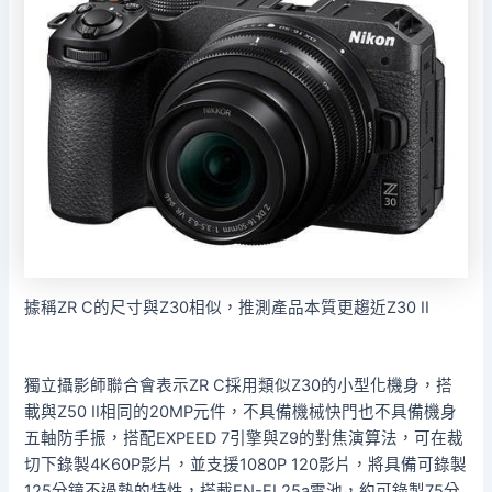
據稱ZR C的尺寸與Z30相似，推測產品本質更趨近Z30 II
獨立攝影師聯合會表示ZR C採用類似Z30的小型化機身，搭
載與Z50 II相同的20MP元件，不具備機械快門也不具備機身
五軸防手振，搭配EXPEED 7引擎與Z9的對焦演算法，可在裁
切下錄製4K60P影片，並支援1080P 120影片，將具備可錄製
125分鐘不過熱的特性，搭載EN-EL25a電池，約可錄製75分