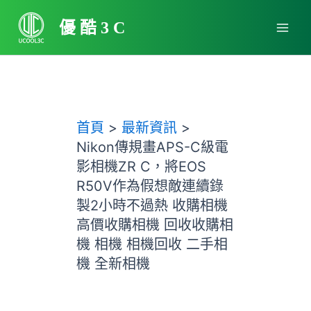
跳
Main
至
優酷3C
Men
主
要
內
容
首頁
最新資訊
Nikon傳規畫APS-C級電
影相機ZR C，將EOS
R50V作為假想敵連續錄
製2小時不過熱 收購相機
高價收購相機 回收收購相
機 相機 相機回收 二手相
機 全新相機