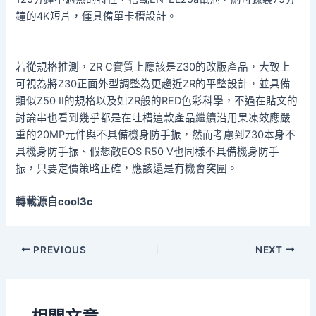
鐘的4K短片，僅具備單卡槽設計。
若從規格推測，ZR C實質上應該是Z30的改版產品，大致上
可視為將Z30正面外型調整為更趨近ZR的平整設計，並具備
類似Z50 II的規格以及如ZR般的RED色彩科學，不過在貼文的
討論串也看到幾乎都是在吐槽這款產品繼續沿用果凍效應嚴
重的20MP元件與不具備機身防手振，然而考慮到Z30本身不
具機身防手振、假想敵EOS R50 V也同樣不具備機身防手
振，只要定價策略正確，應該還是有機會突圍。
轉載源自cool3c
PREVIOUS
NEXT