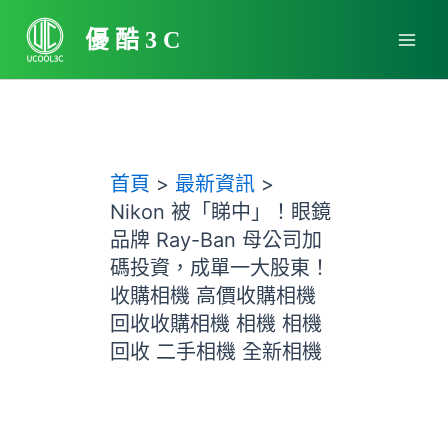
跳
Main
至
優酷3C
Men
主
要
內
容
首頁
最新資訊
Nikon 被「睇中」！眼鏡
品牌 Ray-Ban 母公司加
碼投資，成單一大股東！
收購相機 高價收購相機
回收收購相機 相機 相機
回收 二手相機 全新相機