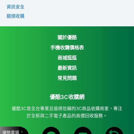
資訊安全
鏡頭收購
關於優酷
手機收購價格表
商城逛逛
優酷3C收購網
最新資訊
Yahoo購物中心
常見問題
Yahoo拍賣
優酷3C收購網
7-11 i open mall
蝦皮購物
優酷3C是全台專業且值得信賴的3C商品收購商家，專注
於全新與二手電子產品的高價回收服務。
優酷賣場