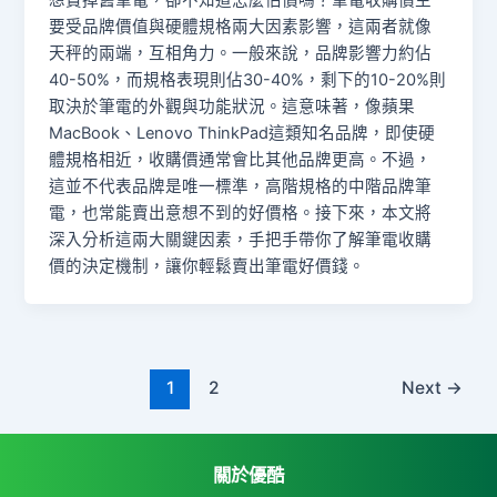
想賣掉舊筆電，卻不知道怎麼估價嗎？筆電收購價主
要受品牌價值與硬體規格兩大因素影響，這兩者就像
天秤的兩端，互相角力。一般來說，品牌影響力約佔
40-50%，而規格表現則佔30-40%，剩下的10-20%則
取決於筆電的外觀與功能狀況。這意味著，像蘋果
MacBook、Lenovo ThinkPad這類知名品牌，即使硬
體規格相近，收購價通常會比其他品牌更高。不過，
這並不代表品牌是唯一標準，高階規格的中階品牌筆
電，也常能賣出意想不到的好價格。接下來，本文將
深入分析這兩大關鍵因素，手把手帶你了解筆電收購
價的決定機制，讓你輕鬆賣出筆電好價錢。
1
2
Next
→
關於優酷