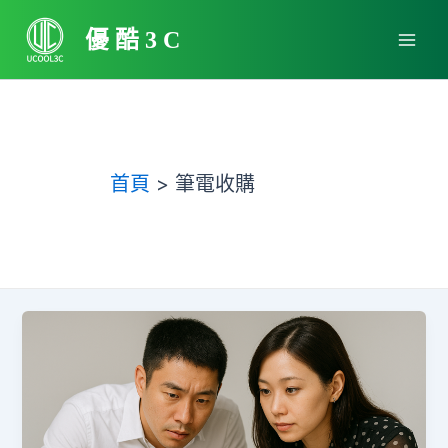
跳
Main
至
優酷3C
Men
主
要
內
容
首頁
筆電收購