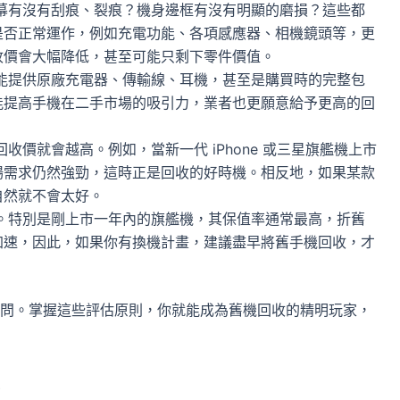
幕有沒有刮痕、裂痕？機身邊框有沒有明顯的磨損？這些都
是否正常運作，例如充電功能、各項感應器、相機鏡頭等，更
收價會大幅降低，甚至可能只剩下零件價值。
能提供原廠充電器、傳輸線、耳機，甚至是購買時的完整包
能提高手機在二手市場的吸引力，業者也更願意給予更高的回
價就會越高。例如，當新一代 iPhone 或三星旗艦機上市
場需求仍然強勁，這時正是回收的好時機。相反地，如果某款
自然就不會太好。
。特別是剛上市一年內的旗艦機，其保值率通常最高，折舊
加速，因此，如果你有換機計畫，建議盡早將舊手機回收，才
問。掌握這些評估原則，你就能成為舊機回收的精明玩家，