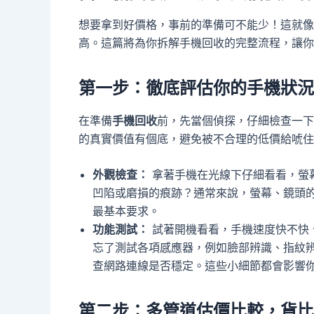
想要拿到好價格，事前的準備可不能少！這就像
高。這篇將為你拆解手機回收的完整流程，讓你
第一步：徹底評估你的手機狀況
在準備
手機回收
前，先當個偵探，仔細檢查一下
的真實價值有個底，避免被不合理的低價給唬住
外觀檢查：
拿著手機在光線下仔細看看，螢
凹陷或磨損的痕跡？通常來說，螢幕、鏡頭
最基本要求。
功能測試：
試著開機看看，手機速度快不快
忘了測試各項感應器，例如臉部辨識、指紋辨識、
查網路連線是否穩定。這些小細節都會影響
第二步：多管道估價比較，貨比