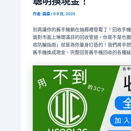
聰明換現金！
作者:
森森
/
9 9 月, 2025
別再讓你的舊手機躺在抽屜裡發霉了！回收手機
面對市面上琳瑯滿目的回收管道，你是不是也擔
收防騙指南」就是為你量身打造的！我們將手把
舊手機換成現金，完整回答舊手機回收的各種疑