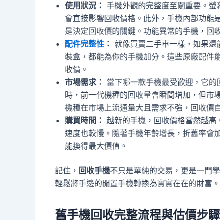
使用狀況：
手機外觀的完整度至關重要。螢
會直接影響回收價格。此外，手機內部功能
是決定回收價的關鍵。功能異常的手機，回
配件完整性
：
就像買賣二手車一樣，如果還
裝盒，都能為你的手機加分。這些原廠配件
收價。
市場需求：
當下哪一款手機最受歡迎，它的回收
時，前一代機種的回收量會瞬間增加，但市
機種在市場上流通量大且需求不強，回收價
購買時間：
越新的手機，回收價格當然越高
速度也較慢。隨著手機年齡增長，折舊率會
能換得最大價值。
記住，
回收手機
不只是單純的交易，更是一門學
輕鬆將手邊的閒置手機轉換為實實在在的財富。
舊手機回收完整流程與估價步驟