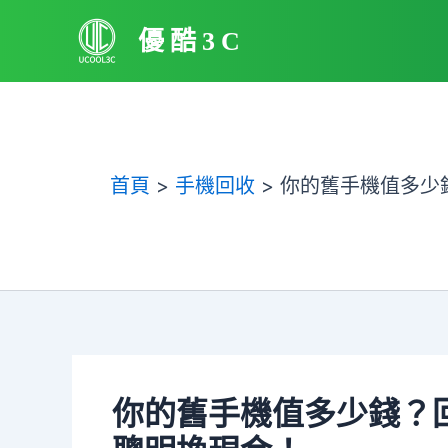
跳
優酷3C
至
主
要
內
容
首頁
手機回收
你的舊手機值多少
你的舊手機值多少錢？