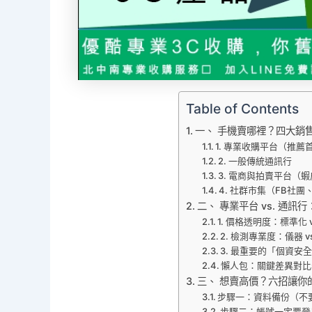
Table of Contents
一、 手機賣哪裡？四大銷
1. 專業收購平台（推薦
2. 一般傳統通訊行
3. 電商與拍賣平台（
4. 社群市集（FB社團、
二、 專業平台 vs. 通
1. 價格透明度：標準化 
2. 檢測專業度：儀器 v
3. 最重要的「個資安
懶人包：關鍵差異對比
三、 想賣高價？六招讓你
步驟一：資料備份（不
步驟二：帳號一定要登