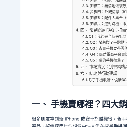
步驟三：無情地恢復原
步驟四：外觀清潔（印
步驟五：配件大集合（
步驟六：選對時機，跟
四、 常見問題 FAQ：打
Q1：我的是全新未拆
Q2：螢幕裂了一點點
Q3：去賣手機要帶證
Q4：既然電商平台賣
Q5：我的手機很舊了（如
五、 市場實況：別被網路
六、 結論與行動建議
除了手機收購，優酷3C
一、 手機賣哪裡？四大
很多朋友拿到新 iPhone 或安卓旗艦機後
產品，掉價速度比你想像中快。但在搜尋
手機回