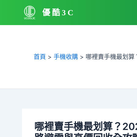
跳
優酷3C
至
主
要
內
容
首頁
手機收購
哪裡賣手機最划算
哪裡賣手機最划算？20