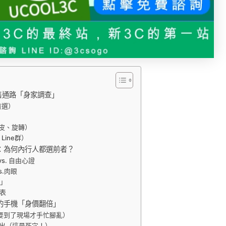
售通路「身家調查」
首選）
蝦皮、旋轉）
Line群）
訊行：為何內行人都選前者？
vs. 自由心證
s.肉眼
全」
表
的手機「身價翻倍」
要到了現場才手忙腳亂）
出（這是死穴！）