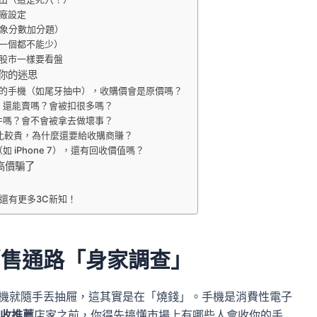
廠設定
象分數加分題）
一個都不能少）
股市一樣要看盤
破你的迷思
封的手機（如尾牙抽中），收購價會是原價嗎？
，還能賣嗎？會被扣很多嗎？
件嗎？會不會被拿去做壞事？
比較貴，為什麼還要給收購商賺？
 iPhone 7），還有回收價值嗎？
高價騙了
還有更多3C新知！
銷售通路「身家調查」
，舊手機就隨手丟抽屜，這其實是在「燒錢」。手機是消費性電子
收推薦
店家之前，你得先搞懂市場上有哪些人會收你的手