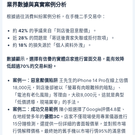
業界數據與真實案例分析
根據過往消費糾紛案例分析，在手機二手交易中：
約
42%
的爭議來自「到店後惡意壓價」。
近
28%
的問題是「寄送後賣家失聯或拒付款項」。
約
18%
的損失源於「個人資料外洩」。
數據顯示，選擇有信譽的實體店家進行當面交易，能有效降
低超過70%的交易糾紛。
案例一：惡意壓價陷阱
王先生的iPhone 14 Pro在線上估價
18,000元，到店後卻被以「螢幕有肉眼難辨的暗點」、
「電池有老化風險」等理由，大砍8,000元。這就是典型
「低價誘導，現場屠宰」的手法。
案例二：成功交易範例
陳小姐選擇了Google評價4.8星、
在地經營多年的
優酷3C
。店家不僅現場使用專業儀器進行
15分鐘檢測，還提供一份詳細的書面報價單，並對照市場
行情解釋價格。最終她的舊手機以市場行情95%的滿意價