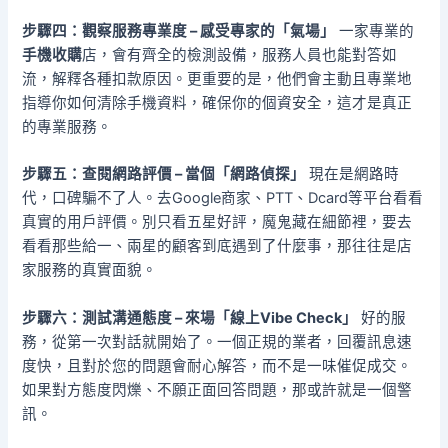
步驟四：觀察服務專業度 – 感受專家的「氣場」
一家專業的
手機收購
店，會有齊全的檢測設備，服務人員也能對答如
流，解釋各種扣款原因。更重要的是，他們會主動且專業地
指導你如何清除手機資料，確保你的個資安全，這才是真正
的專業服務。
步驟五：查閱網路評價 – 當個「網路偵探」
現在是網路時
代，口碑騙不了人。去Google商家、PTT、Dcard等平台看看
真實的用戶評價。別只看五星好評，魔鬼藏在細節裡，要去
看看那些給一、兩星的顧客到底遇到了什麼事，那往往是店
家服務的真實面貌。
步驟六：測試溝通態度 – 來場「線上Vibe Check」
好的服
務，從第一次對話就開始了。一個正規的業者，回覆訊息速
度快，且對於您的問題會耐心解答，而不是一味催促成交。
如果對方態度閃爍、不願正面回答問題，那或許就是一個警
訊。