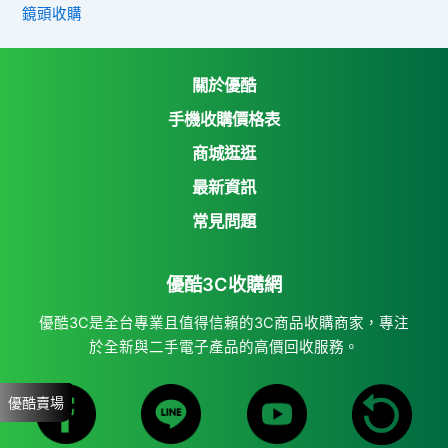
鏡頭收購
關於優酷
手機收購價格表
商城逛逛
優酷3C收購網
最新資訊
Yahoo購物中心
常見問題
Yahoo拍賣
優酷3C收購網
7-11 i open mall
蝦皮購物
優酷3C是全台專業且值得信賴的3C商品收購商家，專注
於全新與二手電子產品的高價回收服務。
優酷賣場