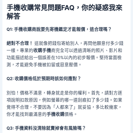
手機收購
常見問題FAQ，你的疑惑我來
解答
Q1: 手機收購商說要先寄機鑑定才能報價，這合理嗎？
絕對不合理！
這就像把錢包寄給別人，再問他願意付多少錢
一樣。專業的
收購手機
商完全可以透過清晰的照片、影片和
功能描述給出一個誤差在10%以內的初步報價。堅持當面檢
測，才能避免手機被扣留或惡意壓價。
Q2: 收購價格低於預期時該如何應對？
別怕！價格不滿意，轉身就走是你的權利。首先，請對方逐
項說明扣款原因，例如螢幕的哪一道刮痕扣了多少錢。如果
覺得不合理，不要因為「人都來了」就妥協，多比較幾家，
你才能找到最滿意的
手機收購
價格。
Q3: 手機資料沒清除就賣掉會有風險嗎？