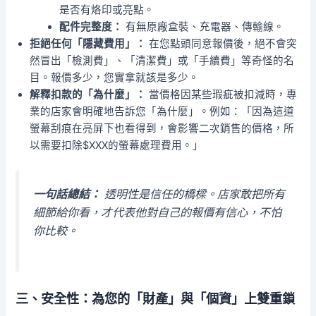
是否有烙印或亮點。
配件完整度：
有無原廠盒裝、充電器、傳輸線。
拒絕任何「隱藏費用」：
在您點頭同意報價後，絕不會突
然冒出「檢測費」、「清潔費」或「手續費」等奇怪的名
目。報價多少，您實拿就該是多少。
解釋扣款的「為什麼」：
當價格因某些瑕疵被扣減時，專
業的店家會明確地告訴您「為什麼」。例如：「因為這道
螢幕刮痕在亮屏下也看得到，會影響二次銷售的價格，所
以需要扣除$XXX的螢幕處理費用。」
一句話總結：
透明性是信任的橋樑。店家敢把所有
細節給你看，才代表他對自己的報價有信心，不怕
你比較。
三、安全性：為您的「財產」與「個資」上雙重鎖