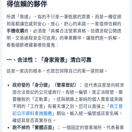
得信賴的夥伴
所謂「靠譜」，指的不只是一筆乾脆的買賣，而是一種從頭
到尾都讓您感到安心、放心、舒心的承諾。一家值得信賴的
手機收購
商，必須是「具備合法營業資格、估價流程公開透
明、交易過程安全可追溯」的專業夥伴。讓我們逐一拆解，
看看細節裡藏著哪些魔鬼：
一、合法性：「身家背景」清白可靠
這是一家店的根本，也是您保障自己的第一道防線。
政府發的「身分證」（營業登記）：
這代表店家是向經濟
部合法登記的公司或商行，有統一編號，是正派經營、需
要繳稅的「正軌軍」。這與網路上單純的個人賣家或來路
不明的「工作室」有著天壤之別。您可以直接上「
商工登
記公示資料查詢服務
」網站，輸入統一編號或店家名稱，
確認其是否真實存在。
跑不掉的「實體店面」：
一個固定的營業場所，代表著業