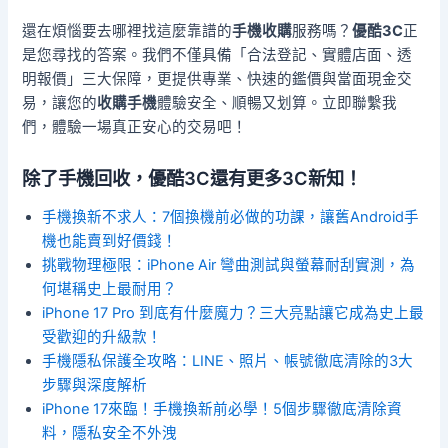
還在煩惱要去哪裡找這麼靠譜的
手機收購
服務嗎？
優酷3C
正
是您尋找的答案。我們不僅具備「合法登記、實體店面、透
明報價」三大保障，更提供專業、快速的鑑價與當面現金交
易，讓您的
收購手機
體驗安全、順暢又划算。立即聯繫我
們，體驗一場真正安心的交易吧！
除了手機回收，優酷3C還有更多3C新知！
手機換新不求人：7個換機前必做的功課，讓舊Android手
機也能賣到好價錢！
挑戰物理極限：iPhone Air 彎曲測試與螢幕耐刮實測，為
何堪稱史上最耐用？
iPhone 17 Pro 到底有什麼魔力？三大亮點讓它成為史上最
受歡迎的升級款！
手機隱私保護全攻略：LINE、照片、帳號徹底清除的3大
步驟與深度解析
iPhone 17來臨！手機換新前必學！5個步驟徹底清除資
料，隱私安全不外洩