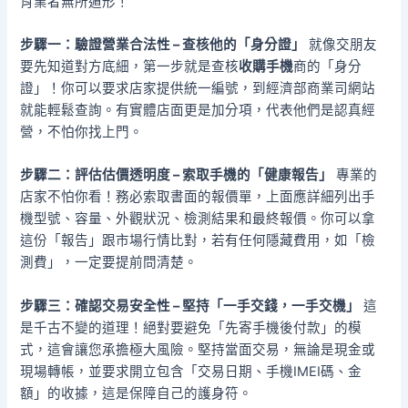
肖業者無所遁形！
步驟一：驗證營業合法性 – 查核他的「身分證」
就像交朋友
要先知道對方底細，第一步就是查核
收購手機
商的「身分
證」！你可以要求店家提供統一編號，到經濟部商業司網站
就能輕鬆查詢。有實體店面更是加分項，代表他們是認真經
營，不怕你找上門。
步驟二：評估估價透明度 – 索取手機的「健康報告」
專業的
店家不怕你看！務必索取書面的報價單，上面應詳細列出手
機型號、容量、外觀狀況、檢測結果和最終報價。你可以拿
這份「報告」跟市場行情比對，若有任何隱藏費用，如「檢
測費」，一定要提前問清楚。
步驟三：確認交易安全性 – 堅持「一手交錢，一手交機」
這
是千古不變的道理！絕對要避免「先寄手機後付款」的模
式，這會讓您承擔極大風險。堅持當面交易，無論是現金或
現場轉帳，並要求開立包含「交易日期、手機IMEI碼、金
額」的收據，這是保障自己的護身符。