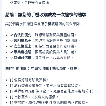
格成交，全程安心又快速。
結論：讓您的手機收購成為一次愉快的體驗
讓我們再次回顧選擇靠譜
手機收購
商的黃金準則：
✓ 合法性優先
：確認營業登記與實體店面。
✓ 透明度為王
：索取書面報價單與扣款明細。
✓ 安全性至上
：堅持當面交易與開立收據。
✓ 專業度檢驗
：觀察檢測設備與人員知識。
✓ 口碑可信度
：參考多元平台真實評價。
您的行動清單：
在尋找
收購手機
服務前，請先：
[ ] 備份好所有珍貴資料。
[ ] 執行恢復原廠設定，並登出所有雲端帳號。
[ ] 準備好原廠配件（盒子、充電器都能為手機加分！）。
[ ] 比較至少2-3家店家的報價。
[ ] 交易時，務必取得載明手機IMEI碼的正式收據。