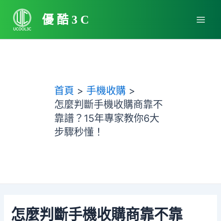
跳
Main
至
優酷3C
Men
主
要
內
容
首頁
手機收購
怎麼判斷手機收購商靠不
靠譜？15年專家教你6大
步驟秒懂！
怎麼判斷手機收購商靠不靠