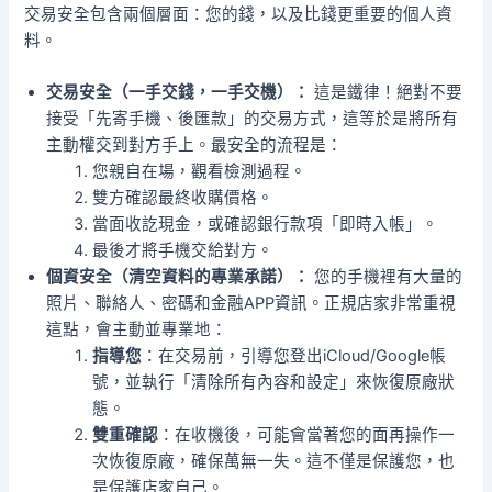
交易安全包含兩個層面：您的錢，以及比錢更重要的個人資
料。
交易安全（一手交錢，一手交機）：
這是鐵律！絕對不要
接受「先寄手機、後匯款」的交易方式，這等於是將所有
主動權交到對方手上。最安全的流程是：
您親自在場，觀看檢測過程。
雙方確認最終收購價格。
當面收訖現金，或確認銀行款項「即時入帳」。
最後才將手機交給對方。
個資安全（清空資料的專業承諾）：
您的手機裡有大量的
照片、聯絡人、密碼和金融APP資訊。正規店家非常重視
這點，會主動並專業地：
指導您
：在交易前，引導您登出iCloud/Google帳
號，並執行「清除所有內容和設定」來恢復原廠狀
態。
雙重確認
：在收機後，可能會當著您的面再操作一
次恢復原廠，確保萬無一失。這不僅是保護您，也
是保護店家自己。