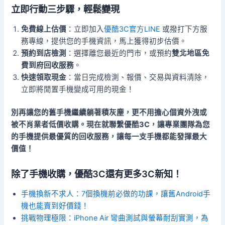
立即行動三步驟，輕鬆變現
免費線上估價
：立即加入
優酷3C官方LINE
或撥打下方服
務專線，提供您的手機資訊，馬上獲得初步估價。
預約到店檢測
：選擇離您最近的門市，或預約
雙北地區免
費到府回收服務
。
快速領取現金
：當日完成檢測、報價、交易與資料清除，
立即將閒置手機變成可用的現金！
別再讓您的舊手機繼續躺著積灰塵，更不用擔心個資外洩或
被不肖業者低價收購。現在就聯繫優酷3C，讓專業團隊為您
的手機提供最優質的回收服務，讓每一支手機都能發揮最大
價值！
除了手機收購，優酷3C還有更多3C新知！
手機換新不求人：7個換機前必做的功課，讓舊Android手
機也能賣到好價錢！
挑戰物理極限：iPhone Air 彎曲測試與螢幕耐刮實測，為