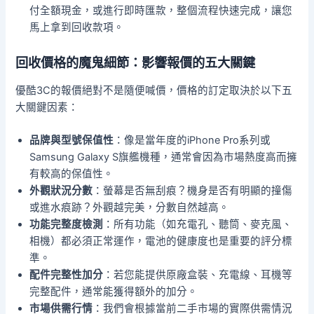
付全額現金，或進行即時匯款，整個流程快速完成，讓您
馬上拿到回收款項。
回收價格的魔鬼細節：影響報價的五大關鍵
優酷3C的報價絕對不是隨便喊價，價格的訂定取決於以下五
大關鍵因素：
品牌與型號保值性
：像是當年度的iPhone Pro系列或
Samsung Galaxy S旗艦機種，通常會因為市場熱度高而擁
有較高的保值性。
外觀狀況分數
：螢幕是否無刮痕？機身是否有明顯的撞傷
或進水痕跡？外觀越完美，分數自然越高。
功能完整度檢測
：所有功能（如充電孔、聽筒、麥克風、
相機）都必須正常運作，電池的健康度也是重要的評分標
準。
配件完整性加分
：若您能提供原廠盒裝、充電線、耳機等
完整配件，通常能獲得額外的加分。
市場供需行情
：我們會根據當前二手市場的實際供需情況