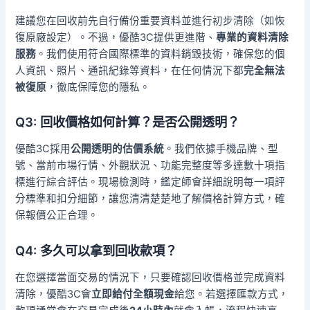
建議您在回收前先自行備份重要資料並進行初步清除（如恢
復原廠設定）。不過，優酷3C提供更進階、
專業的資料清除
服務
。我們使用符合國際標準的資料銷毀技術，確保您的個
人資訊、照片、通訊紀錄等資料，在任何情況下都
完全無法
被復原
，徹底保障您的隱私。
Q3: 回收價格如何計算？是否公開透明？
優酷3C採用
公開透明的估價系統
。我們依據手機品牌、型
號、當前市場行情、外觀狀況、功能完整度等多達數十項指
標進行綜合評估。現場檢測時，鑑定師會詳細說明每一項評
分標準和扣分細節，讓您清清楚楚地了解價格計算方式，確
保報價公正合理。
Q4: 多久可以拿到回收款項？
在您選擇當面交易的情況下，只要確認回收價格並完成資料
清除，優酷3C會
立即給付全額現金
給您。若選擇匯款方式，