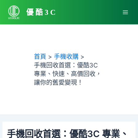
跳
Main
至
優酷3C
Men
主
要
內
容
首頁
手機收購
手機回收首選：優酷3C
專業、快速、高價回收，
讓你的舊愛變現！
手機回收首選：優酷3C 專業、