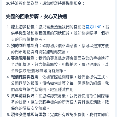
3C將流程化繁為簡，讓您輕鬆將舊機變現金：
完整的回收步驟，安心又快速
線上初步估價
：您只需要透過我們的官網或
官方LINE
，提
供手機型號和幾張簡單的現狀照片，就能快速獲得一個初
步的回收價格參考。
預約到店或到府
：確認初步價格滿意後，您可以選擇方便
的門市地點與時間就能輕鬆交易。
專業現場檢測
：我們的專業鑑定師會當面為您的手機進行
全功能檢測，包含螢幕觸控、相機拍照、電池健康度，甚
至是指紋/臉部辨識等所有細節。
報價確認與說明
：依據實際檢測結果，我們會提供正式、
公開透明的報價。價格如何計算？每一個調整的細節，我
們都會詳細向您說明，絕無隱藏費用。
資料清除保障
：在您確認交易後，我們會使用符合國際標
準的技術，協助您將手機內的所有個人資料徹底清除，確
保您的隱私安全無虞。
現金交易或即時匯款
：完成所有確認步驟後，我們立即給