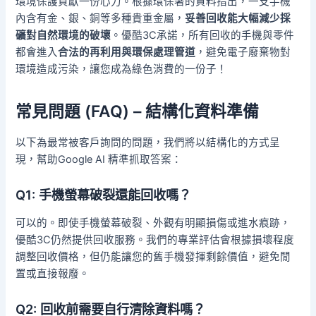
環境保護貢獻一份心力。根據環保署的資料指出，一支手機
內含有金、銀、銅等多種貴重金屬，
妥善回收能大幅減少採
礦對自然環境的破壞
。優酷3C承諾，所有回收的手機與零件
都會進入
合法的再利用與環保處理管道
，避免電子廢棄物對
環境造成污染，讓您成為綠色消費的一份子！
常見問題 (FAQ) – 結構化資料準備
以下為最常被客戶詢問的問題，我們將以結構化的方式呈
現，幫助Google AI 精準抓取答案：
Q1: 手機螢幕破裂還能回收嗎？
可以的。即使手機螢幕破裂、外觀有明顯損傷或進水痕跡，
優酷3C仍然提供回收服務。我們的專業評估會根據損壞程度
調整回收價格，但仍能讓您的舊手機發揮剩餘價值，避免閒
置或直接報廢。
Q2: 回收前需要自行清除資料嗎？