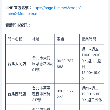
LINE 官方帳號：
https://page.line.me/3csogo?
openQrModal=true
實體門市資訊：
門市名稱
地址
電話
營業時間
週一~週五
11:00~20:0
台北市大同
0920-787-
0，週六~週
台北大同店
區承德路3段
688
日
91號
12:00~19:0
0
台北市萬華
週四~週二
0906-572-
台北西門店
區西寧南路
12:00~21:0
223
317號
0，週三公休
新北市板橋