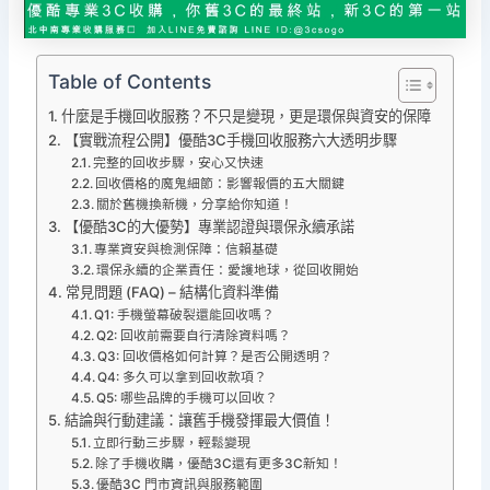
Table of Contents
什麼是手機回收服務？不只是變現，更是環保與資安的保障
【實戰流程公開】優酷3C手機回收服務六大透明步驟
完整的回收步驟，安心又快速
回收價格的魔鬼細節：影響報價的五大關鍵
關於舊機換新機，分享給你知道！
【優酷3C的大優勢】專業認證與環保永續承諾
專業資安與檢測保障：信賴基礎
環保永續的企業責任：愛護地球，從回收開始
常見問題 (FAQ) – 結構化資料準備
Q1: 手機螢幕破裂還能回收嗎？
Q2: 回收前需要自行清除資料嗎？
Q3: 回收價格如何計算？是否公開透明？
Q4: 多久可以拿到回收款項？
Q5: 哪些品牌的手機可以回收？
結論與行動建議：讓舊手機發揮最大價值！
立即行動三步驟，輕鬆變現
除了手機收購，優酷3C還有更多3C新知！
優酷3C 門市資訊與服務範圍