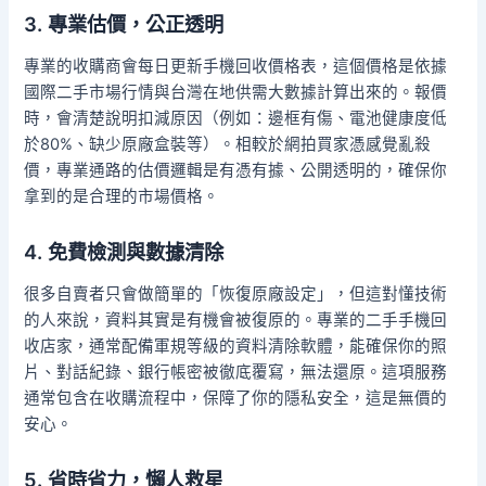
3. 專業估價，公正透明
專業的收購商會每日更新手機回收價格表，這個價格是依據
國際二手市場行情與台灣在地供需大數據計算出來的。報價
時，會清楚說明扣減原因（例如：邊框有傷、電池健康度低
於80%、缺少原廠盒裝等）。相較於網拍買家憑感覺亂殺
價，專業通路的估價邏輯是有憑有據、公開透明的，確保你
拿到的是合理的市場價格。
4. 免費檢測與數據清除
很多自賣者只會做簡單的「恢復原廠設定」，但這對懂技術
的人來說，資料其實是有機會被復原的。專業的二手手機回
收店家，通常配備軍規等級的資料清除軟體，能確保你的照
片、對話紀錄、銀行帳密被徹底覆寫，無法還原。這項服務
通常包含在收購流程中，保障了你的隱私安全，這是無價的
安心。
5. 省時省力，懶人救星