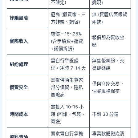
不確定)
變現)
極高 (假買家、三
無 (實體店面銀貨
詐騙風險
方詐騙、調包)
兩訖)
標價 – 15~25%
報價即為實收金
實際收入
(含手續費+運費
額
+議價折損)
需自行舉證處
無售後糾紛，交
糾紛處理
理，耗時 7-14 天
易即終結
需提供陌生買家
僅與商家交易，
個資安全
部分個資，隱私
個資嚴格保密
風險高
需投入 10-15 小
時間成本
時 (回訊、包裝、
不到 30 分鐘
寄送)
賣家需自行承擔
專業軟體徹底清
資料清除