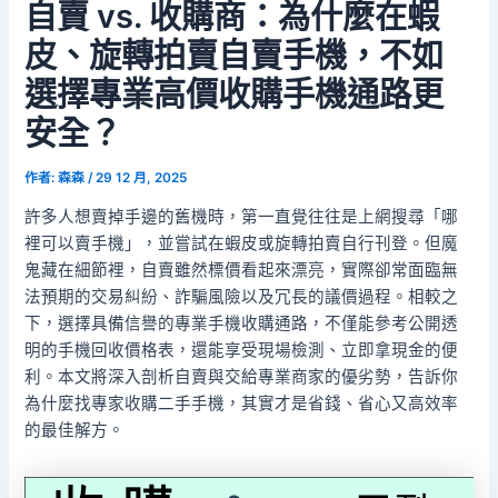
自賣 vs. 收購商：為什麼在蝦
皮、旋轉拍賣自賣手機，不如
選擇專業高價收購手機通路更
安全？
作者:
森森
/
29 12 月, 2025
許多人想賣掉手邊的舊機時，第一直覺往往是上網搜尋「哪
裡可以賣手機」，並嘗試在蝦皮或旋轉拍賣自行刊登。但魔
鬼藏在細節裡，自賣雖然標價看起來漂亮，實際卻常面臨無
法預期的交易糾紛、詐騙風險以及冗長的議價過程。相較之
下，選擇具備信譽的專業手機收購通路，不僅能參考公開透
明的手機回收價格表，還能享受現場檢測、立即拿現金的便
利。本文將深入剖析自賣與交給專業商家的優劣勢，告訴你
為什麼找專家收購二手手機，其實才是省錢、省心又高效率
的最佳解方。