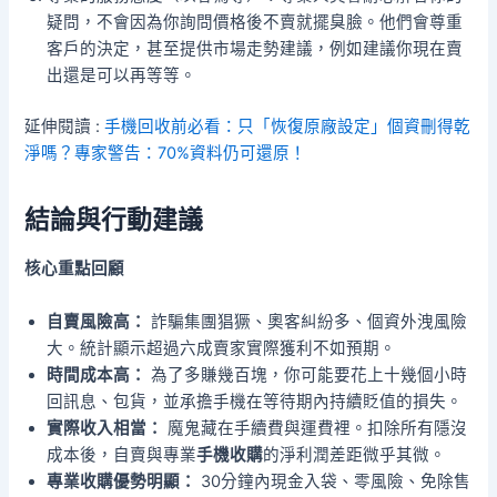
疑問，不會因為你詢問價格後不賣就擺臭臉。他們會尊重
客戶的決定，甚至提供市場走勢建議，例如建議你現在賣
出還是可以再等等。
延伸閱讀 :
手機回收前必看：只「恢復原廠設定」個資刪得乾
淨嗎？專家警告：70%資料仍可還原！
結論與行動建議
核心重點回顧
自賣風險高：
詐騙集團猖獗、奧客糾紛多、個資外洩風險
大。統計顯示超過六成賣家實際獲利不如預期。
時間成本高：
為了多賺幾百塊，你可能要花上十幾個小時
回訊息、包貨，並承擔手機在等待期內持續貶值的損失。
實際收入相當：
魔鬼藏在手續費與運費裡。扣除所有隱沒
成本後，自賣與專業
手機收購
的淨利潤差距微乎其微。
專業收購優勢明顯：
30分鐘內現金入袋、零風險、免除售