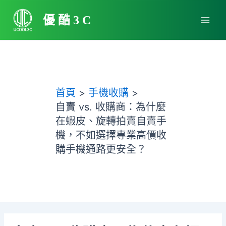
跳
Main
至
優酷3C
Men
主
要
內
容
首頁
手機收購
自賣 vs. 收購商：為什麼
在蝦皮、旋轉拍賣自賣手
機，不如選擇專業高價收
購手機通路更安全？