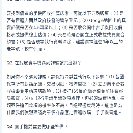
要找到優質的手機回收推薦店家，可從以下五點觀察：(1) 是
否有實體店面與政府核發的營業登記；(2) Google地圖上的真
實評價是否在4.5顆星以上；(3) 是否敢公開中古手機回收價
格表或提供線上估價；(4) 交易時是否開立正式收據或買賣合
約書；(5) 是否現場執行資料清除。建議選擇經營3年以上的
老字號，較有保障。
Q3: 在蝦皮賣手機遇到詐騙該怎麼辦？
如果你不幸遇到詐騙，請保持冷靜並執行以下步驟：(1) 截圖
保存所有對話紀錄、交易明細、物流單據；(2) 立即向平台客
服檢舉並申請凍結款項；(3) 撥打165反詐騙專線並前往警察
局報案；(4) 向銀行申請爭議款項處理。但必須誠實地說，這
類案件追回款項的機率並不高，且過程極度耗時。這也是為
什麼我們強烈建議高單價商品應走實體收購二手手機管道。
Q4: 賣手機前需要做哪些準備？