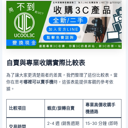
自賣與專業收購實際比較表
為了讓大家更清楚兩者的差異，我們整理了這份比較表。當
你在思考
哪裡可以賣手機
時，這張表能提供客觀的參考依
據。
專業高價收購手
比較項目
蝦皮/旋轉自賣
機通路
2-4 週 (銷售週期
15-30 分鐘 (即時
交易時間