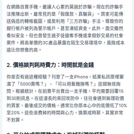
在網路自賣手機，最讓人心累的莫過於詐騙。現在的詐騙手
法推陳出新，最常見的是「假匯款、真騙貨」。買家可能傳
送偽造的轉帳截圖，或是利用「三方詐騙」手法，導致你的
銀行帳戶被列為警示帳戶，甚至凍結資金。此外，面交雖然
看似安全，但也曾發生過歹徒搶奪手機或拿假鈔交易的社會
案件。將高單價的3C產品暴露在陌生交易環境中，風險成本
遠比你想像的高。
2. 價格談判耗時費力：時間就是金錢
你是否有過這種經驗？刊登了一支iPhone，結果私訊匣裡塞
滿了「5000賣嗎？」、「可以用舊機換嗎？」這類無效詢
問。根據統計，在拍賣平台賣出一支手機，平均需要回覆15
到30則訊息。在這漫長的來回攻防中，往往會遇到無理砍價
的買家，最後成交的價格，通常比你原本心中的底價低了10%
至20%。這些浪費掉的時間與心力，換算成時薪，其實非常
不划算。