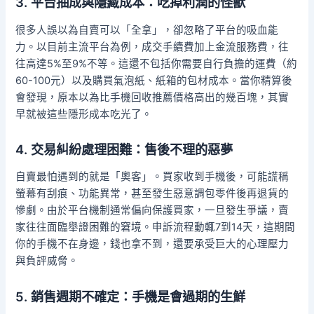
3. 平台抽成與隱藏成本：吃掉利潤的怪獸
很多人誤以為自賣可以「全拿」，卻忽略了平台的吸血能
力。以目前主流平台為例，成交手續費加上金流服務費，往
往高達5%至9%不等。這還不包括你需要自行負擔的運費（約
60-100元）以及購買氣泡紙、紙箱的包材成本。當你精算後
會發現，原本以為比手機回收推薦價格高出的幾百塊，其實
早就被這些隱形成本吃光了。
4. 交易糾紛處理困難：售後不理的惡夢
自賣最怕遇到的就是「奧客」。買家收到手機後，可能謊稱
螢幕有刮痕、功能異常，甚至發生惡意調包零件後再退貨的
慘劇。由於平台機制通常偏向保護買家，一旦發生爭議，賣
家往往面臨舉證困難的窘境。申訴流程動輒7到14天，這期間
你的手機不在身邊，錢也拿不到，還要承受巨大的心理壓力
與負評威脅。
5. 銷售週期不確定：手機是會過期的生鮮