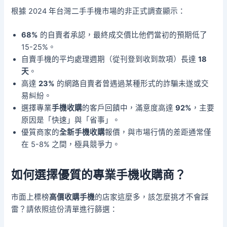
根據 2024 年台灣二手手機市場的非正式調查顯示：
68%
的自賣者承認，最終成交價比他們當初的預期低了
15-25%。
自賣手機的平均處理週期（從刊登到收到款項）長達
18
天
。
高達
23%
的網路自賣者曾遇過某種形式的詐騙未遂或交
易糾紛。
選擇專業
手機收購
的客戶回饋中，滿意度高達
92%
，主要
原因是「快速」與「省事」。
優質商家的
全新手機收購
報價，與市場行情的差距通常僅
在 5-8% 之間，極具競爭力。
如何選擇優質的專業手機收購商？
市面上標榜
高價收購手機
的店家這麼多，該怎麼挑才不會踩
雷？請依照這份清單進行篩選：