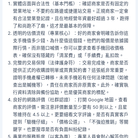
實體店面與合法性（基本門檻）：確認商家是否有固定的
營業地址，不要約在路邊或捷運站交易。正規商家一定會
有合法營業登記證，且在地經營年資最好超過 3 年，跑得
了和尚跑不了廟，這才是最基本的保障。
透明的估價流程（專業核心）：好的商家會明確告訴你這
支手機值多少錢、為什麼值這個錢。他們的報價是依據國
際行情，而非隨口喊價。你可以要求查看手機回收價格
表，確保沒有隱藏的「清潔費」或「手續費」亂扣款。
完整的交易保障（法律護身符）：交易完成後，商家是否
提供正式的收購證明單或買賣契約書？這張紙非常重要，
證明手機產權已轉移，未來手機若有任何法律問題（如被
查出是贓機等），責任在商家而非原賣家。此外，確實執
行資料清除與備份協助，也是優質商家的標配。
良好的網路評價（社群認證）：打開 Google 地圖，查看
商家的評價。需注意評價數量至少要有 50 則以上，且星
等維持在 4.5 以上。更要細看文字評論，是否有真實客戶
提到「驗機仔細」、「價格公道」、「不強迫推銷」等關
鍵字。也要搜尋是否有負面糾紛紀錄。
專業的服務態度（以客為尊）：專業人員會耐心解答你的