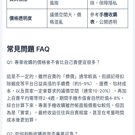
風險
除，保障隱私
議價空間大，價
參考
手機收購
價格透明度
格混亂
表
，公開透明
常見問題 FAQ
Q1: 專業收購的價格會不會比自己賣便宜很多？
這是不一定的。雖然自賣的「標價」通常較高，但請記得扣
除蝦皮等平台日益高漲的手續費（約5-9%）、運費、包材成
本，以及買家一定會要求的議價空間（通常10-20%）。再加
上自賣平均需等待2-4週，期間手機市值會自然貶值4-8%。
綜合計算下來，專業手機收購雖然帳面報價看似較低，但因
為是「實拿」，最終收益往往與自賣相當，甚至在考量時間
成本後更划算。
Q2: 如何判斷收購商是否專業可靠？