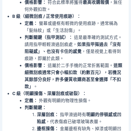
價格影響：
符合此標準將獲得
最高收購報價
，無任
何外觀扣款。
B 級（細微刮痕 / 正常使用痕跡）：
定義：
螢幕或邊框有輕微的使用痕跡，通常稱為
「髮絲紋」或「生活刮傷」。
判斷關鍵（指甲測試）：
這是最準確的測試方式。
請用指甲輕輕滑過刮痕處，
如果指甲摳過去「沒有
阻礙感」、也沒有卡住的感覺
，僅是視覺上看得到
痕跡，即屬於此類。
價格影響：
這屬於二手手機的正常折舊範圍。
這類
細微刮痕通常只會小幅扣款（約數百元），若機況
其餘部分良好，許多優質收購商甚至會選擇「不扣
款」
。
C 級（明顯撞傷、深層刮痕或破裂）：
定義：
外觀有明顯的物理性損傷。
判斷關鍵：
深層刮痕：
指甲滑過時有
明顯的停頓感或凹
陷感
，代表傷痕已破壞玻璃表層。
邊框撞傷：
金屬邊框有缺角、掉漆或明顯凹