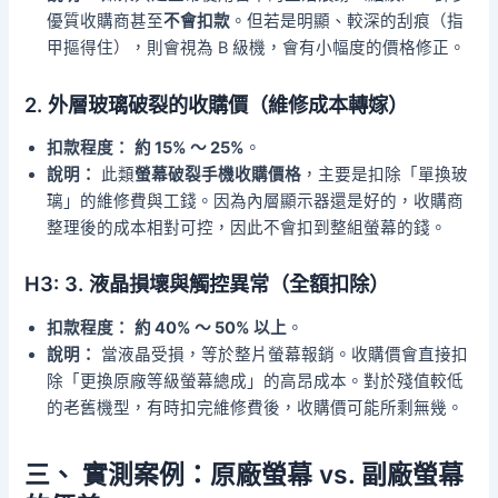
優質收購商甚至
不會扣款
。但若是明顯、較深的刮痕（指
甲摳得住），則會視為 B 級機，會有小幅度的價格修正。
2. 外層玻璃破裂的收購價（維修成本轉嫁）
扣款程度：
約 15% ～ 25%
。
說明：
此類
螢幕破裂手機收購價格
，主要是扣除「單換玻
璃」的維修費與工錢。因為內層顯示器還是好的，收購商
整理後的成本相對可控，因此不會扣到整組螢幕的錢。
H3: 3. 液晶損壞與觸控異常（全額扣除）
扣款程度：
約 40% ～ 50% 以上
。
說明：
當液晶受損，等於整片螢幕報銷。收購價會直接扣
除「更換原廠等級螢幕總成」的高昂成本。對於殘值較低
的老舊機型，有時扣完維修費後，收購價可能所剩無幾。
三、 實測案例：原廠螢幕 vs. 副廠螢幕