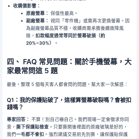
收購價影響：
原廠螢幕：
保值性最高。
副廠螢幕：
視同「零件機」或需再次更換螢幕。因
為副廠螢幕品質不穩，收購商需承擔後續故障風
險，
扣款幅度通常等同於螢幕破損（約
20%~30%）
。
四、 FAQ 常見問題：關於手機螢幕，大
家最常問這 5 題
最後，整理 5 個每天客人都會問的問題，幫大家一次解惑：
Q1：我的保護貼破了，這樣算螢幕破裂嗎？會被扣
錢嗎？
專家回答：
不算！別自己嚇自己。我們現場一定會徵求你同
意，
撕下保護貼檢查
。只要撕開後裡面的原廠玻璃是好的，
我們
一毛都不會扣
。強烈建議交易前先別撕，讓保護貼保護