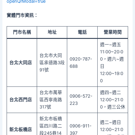
openQrModal=true
實體門市資訊：
門市名稱
地址
電話
營業時間
週一~週五
11:00~20:0
台北市大同
0920-787-
0，週六~週
台北大同店
區承德路3段
688
日
91號
12:00~19:0
0
台北市萬華
週四~週二
0906-572-
台北西門店
區西寧南路
12:00~21:0
223
317號
0，週三公休
新北市板橋
週二~週日
區四川路二
0906-911-
新北板橋店
12:00~21:0
段245巷14
397