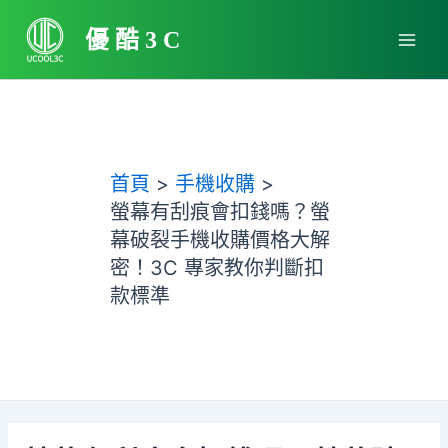
跳
Main
至
優酷3C
Men
主
要
內
容
首頁
手機收購
螢幕有刮痕會扣錢嗎？螢
幕破裂手機收購價格大解
密！3C 專家教你判斷扣
款標準