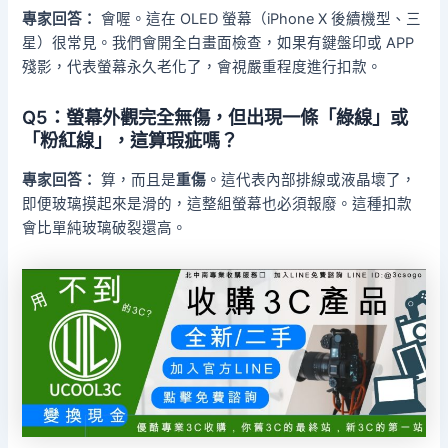
專家回答：
會喔。這在 OLED 螢幕（iPhone X 後續機型、三
星）很常見。我們會開全白畫面檢查，如果有鍵盤印或 APP
殘影，代表螢幕永久老化了，會視嚴重程度進行扣款。
Q5：螢幕外觀完全無傷，但出現一條「綠線」或
「粉紅線」，這算瑕疵嗎？
專家回答：
算，而且是
重傷
。這代表內部排線或液晶壞了，
即便玻璃摸起來是滑的，這整組螢幕也必須報廢。這種扣款
會比單純玻璃破裂還高。