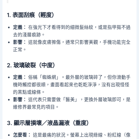
1. 表面刮痕（輕度）
定義：
在強光下才看得到的細微髮絲紋，或是指甲摳不過
去的淺層痕跡。
影響：
這就像皮膚擦傷，通常只影響美觀，手機功能完全
正常。
2. 玻璃破裂（中度）
定義：
俗稱「蜘蛛網」。最外層的玻璃碎了，但你滑動手
機時觸控都很順，畫面看起來也乾乾淨淨，沒有出現怪怪
的黑點或線條。
影響：
這代表只需要做「醫美」，更換外層玻璃即可，是
維修界最常見的項目。
3. 顯示層損壞／液晶漏液（重度）
怎麼看：
這是最痛的狀況。螢幕上出現綠線、粉紅線（像