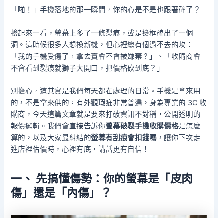
「啪！」手機落地的那一瞬間，你的心是不是也跟著碎了？
撿起來一看，螢幕上多了一條裂痕，或是邊框磕出了一個
洞。這時候很多人想換新機，但心裡總有個過不去的坎：
「我的手機受傷了，拿去賣會不會被嫌棄？」、「收購商會
不會看到裂痕就獅子大開口，把價格砍到底？」
別擔心，這其實是我們每天都在處理的日常。手機是拿來用
的，不是拿來供的，有外觀瑕疵非常普遍。身為專業的 3C 收
購商，今天這篇文章就是要來打破資訊不對稱，公開透明的
報價邏輯。我們會直接告訴你
螢幕破裂手機收購價格
是怎麼
算的，以及大家最糾結的
螢幕有刮痕會扣錢嗎
，讓你下次走
進店裡估價時，心裡有底，講話更有自信！
一、 先搞懂傷勢：你的螢幕是「皮肉
傷」還是「內傷」？