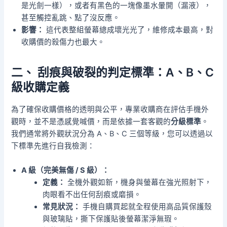
是光劍一樣），或者有黑色的一塊像墨水暈開（漏液），
甚至觸控亂跳、點了沒反應。
影響：
這代表整組螢幕總成壞光光了，維修成本最高，對
收購價的殺傷力也最大。
二、 刮痕與破裂的判定標準：A、B、C
級收購定義
為了確保收購價格的透明與公平，專業收購商在評估手機外
觀時，並不是憑感覺喊價，而是依據一套客觀的
分級標準
。
我們通常將外觀狀況分為 A、B、C 三個等級，您可以透過以
下標準先進行自我檢測：
A 級（完美無傷 / S 級）：
定義：
全機外觀如新，機身與螢幕在強光照射下，
肉眼看不出任何刮痕或磨損。
常見狀況：
手機自購買起就全程使用高品質保護殼
與玻璃貼，撕下保護貼後螢幕潔淨無瑕。