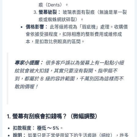
痕（Dents）。
螢幕破裂：
玻璃表面有裂痕（無論是單一裂
痕或蜘蛛網狀碎裂）。
價格影響：
此等級將視為「瑕疵機」處理。收購價
會依據受損程度，扣除相應的整新費用或維修成
本，是扣款比例較高的區間。
專家小提醒：
很多客戶誤以為螢幕上有一點點小細
紋就會被大扣錢，其實只要沒有裂開、指甲摳不
到，都屬於 B 級的容許範圍，千萬別因為這樣而不
敢詢價喔！
1. 螢幕有刮痕會扣錢嗎？（微幅調整）
扣款程度：
極低 ～ 5%
。
說明：
如果只是正常使用留下的生活痕跡（細紋），許多