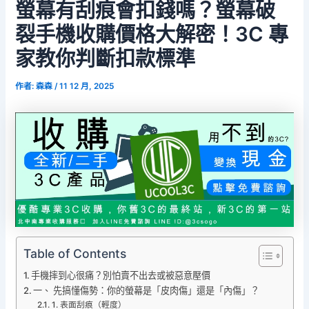
螢幕有刮痕會扣錢嗎？螢幕破
裂手機收購價格大解密！3C 專
家教你判斷扣款標準
作者:
森森
/
11 12 月, 2025
Table of Contents
手機摔到心很痛？別怕賣不出去或被惡意壓價
一、 先搞懂傷勢：你的螢幕是「皮肉傷」還是「內傷」？
1. 表面刮痕（輕度）