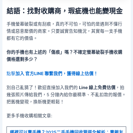
結語：找對收購商，瑕疵機也能變現金
手機螢幕破裂或有刮痕，真的不可怕，可怕的是遇到不懂行
情或惡意壓價的商家。只要誠實告知機況，其實每一支手機
都有它的價值。
你的手機也有上述的「傷痕」嗎？不確定螢幕破裂手機收購
價格還剩多少？
點擊
加入 官方LINE 聯繫我們，獲得線上估價！
別自己亂猜了！歡迎直接加入我們的
Line 線上免費估價
，拍
幾張照片傳給我們，5 分鐘內給你最精準、不亂扣款的報價。
把舊機變現，換新機更輕鬆！
更多手機收購相關文章:
哪裡可以賣手機？2025二手手機回收管道全解析：賣親友