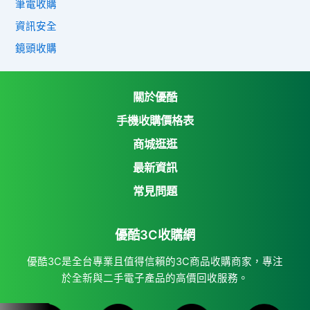
筆電收購
資訊安全
鏡頭收購
關於優酷
手機收購價格表
商城逛逛
優酷3C收購網
最新資訊
Yahoo購物中心
常見問題
Yahoo拍賣
優酷3C收購網
7-11 i open mall
蝦皮購物
優酷3C是全台專業且值得信賴的3C商品收購商家，專注
於全新與二手電子產品的高價回收服務。