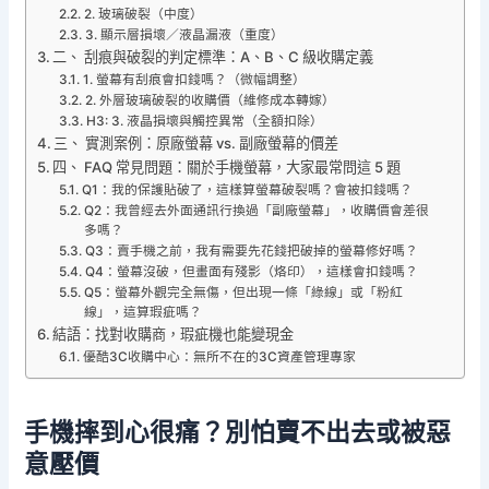
2. 玻璃破裂（中度）
3. 顯示層損壞／液晶漏液（重度）
二、 刮痕與破裂的判定標準：A、B、C 級收購定義
1. 螢幕有刮痕會扣錢嗎？（微幅調整）
2. 外層玻璃破裂的收購價（維修成本轉嫁）
H3: 3. 液晶損壞與觸控異常（全額扣除）
三、 實測案例：原廠螢幕 vs. 副廠螢幕的價差
四、 FAQ 常見問題：關於手機螢幕，大家最常問這 5 題
Q1：我的保護貼破了，這樣算螢幕破裂嗎？會被扣錢嗎？
Q2：我曾經去外面通訊行換過「副廠螢幕」，收購價會差很
多嗎？
Q3：賣手機之前，我有需要先花錢把破掉的螢幕修好嗎？
Q4：螢幕沒破，但畫面有殘影（烙印），這樣會扣錢嗎？
Q5：螢幕外觀完全無傷，但出現一條「綠線」或「粉紅
線」，這算瑕疵嗎？
結語：找對收購商，瑕疵機也能變現金
優酷3C收購中心：無所不在的3C資產管理專家
手機摔到心很痛？別怕賣不出去或被惡
意壓價