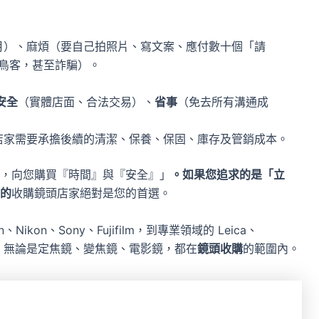
。
月）、麻煩（要自己拍照片、寫文案、應付數十個「請
鳥客，甚至詐騙）。
安全
（實體店面、合法交易）、
省事
（免去所有溝通成
店家需要承擔後續的清潔、保養、保固、庫存及管銷成本。
，向您購買『時間』與『安全』」
。如果您追求的是「立
的
收購鏡頭店家絕對是您的首選。
kon、Sony、Fujifilm，到專業領域的 Leica、
ron 等，無論是定焦鏡、變焦鏡、電影鏡，都在
鏡頭收購
的範圍內。