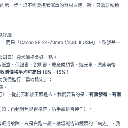
的第一步。您不需要抱著沉重的器材白跑一趟，只需要動動
能詳細：
，而是「Canon EF 24-70mm f/2.8L II USM」。型號差一
公司貨）通常價格會好一點。
廠紙盒、保證書、說明書、原廠鏡頭袋、遮光罩、原廠前後
價格平均可高出 10% – 15%！
助我們進行「雲端鑑定」：
環。
行），從前玉和後玉照進去。我們要看的是：
有無發霉、有無
例如：自動對焦是否準確、防手震是否運作）。
霉斑或故障，只是白跑一趟。請坦誠告知鏡頭的「病史」，我