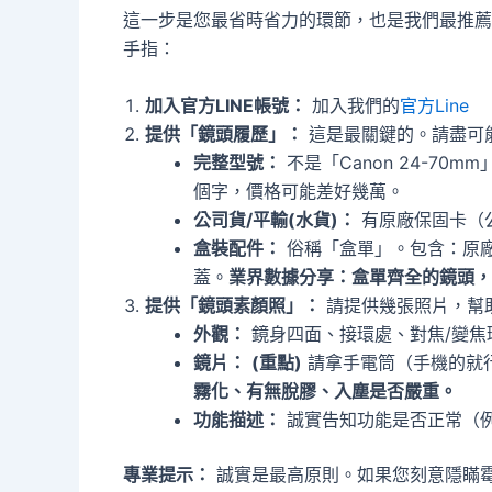
這一步是您最省時省力的環節，也是我們最推薦
手指：
加入官方LINE帳號：
加入我們的
官方Line
提供「鏡頭履歷」：
這是最關鍵的。請盡可
完整型號：
不是「Canon 24-70mm」
個字，價格可能差好幾萬。
公司貨/平輸(水貨)：
有原廠保固卡（
盒裝配件：
俗稱「盒單」。包含：原
蓋。
業界數據分享：盒單齊全的鏡頭，收購
提供「鏡頭素顏照」：
請提供幾張照片，幫
外觀：
鏡身四面、接環處、對焦/變焦
鏡片：
(重點)
請拿手電筒（手機的就
霧化、有無脫膠、入塵是否嚴重。
功能描述：
誠實告知功能是否正常（
專業提示：
誠實是最高原則。如果您刻意隱瞞