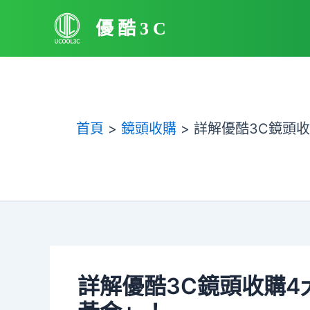
跳
優酷3C
至
主
要
內
容
首頁
鏡頭收購
詳解優酷3C鏡頭
詳解優酷3C鏡頭收購