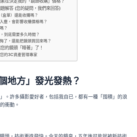
因素在決定我的「鏡頭收購」價格？
題解答 (您的疑問，我們來回答)
（盒單）還能收購嗎？
入塵，會影響收購價格嗎？
嗎？
金，到底需要多久時間？
悔了，還能把鏡頭買回來嗎？
讓您的鏡頭「睡著」了！
：您的3C資產管理專家
個地方」發光發熱？
」。許多攝影愛好者，包括我自已，都有一種「囤積」的浪
的衝動。
與鏡頭，技術更迭飛快。今天的鏡皇，五年後可能就被新技術