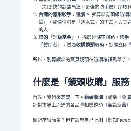
（如更快的對焦馬達、更強的防手震）所取
台灣的隱形殺手：濕氣。
就算您有頂級防潮
霉」，那價值可是「跳水式」的下跌。與其
的人。
您的「升級基金」。
攝影是條不歸路。您手
「贊助者」。透過
收購鏡頭
服務，您能立即
所以，別再讓您的寶貝鏡頭在防潮箱裡孤單了。
什麼是「鏡頭收購」服務
首先，我們來定義一下。
鏡頭收購
（或稱「收購
針對市場上流通的各品牌相機鏡頭（無論新舊）
聽起來很簡單？但它跟您自己上網（例如Facebo