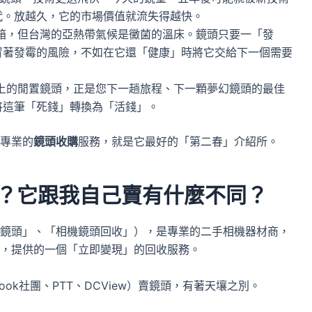
代。放越久，它的市場價值就流失得越快。
箱，但台灣的亞熱帶氣候是黴菌的溫床。鏡頭只要一「發
冒著發霉的風險，不如在它還「健康」時將它交給下一個需要
上的閒置鏡頭，正是您下一趟旅程、下一顆夢幻鏡頭的最佳
將這筆「死錢」轉換為「活錢」。
專業的
鏡頭收購
服務，就是它最好的「第二春」介紹所。
？它跟我自己賣有什麼不同？
鏡頭」、「相機鏡頭回收」），是專業的二手相機器材商，
，提供的一個「立即變現」的回收服務。
ok社團、PTT、DCView）賣鏡頭，有著天壤之別。