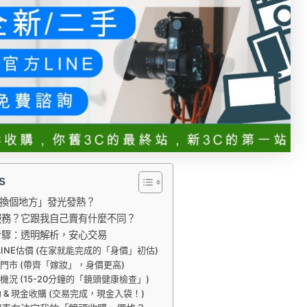
s
換個地方」發光發熱？
服務？它跟我自己賣有什麼不同？
步驟：透明解析，安心交易
方LINE估價 (在家就能完成的「身價」初估)
前往門市 (帶齊「嫁妝」，身價更高)
測機況 (15-20分鐘的「鏡頭健康檢查」)
約 & 現金收購 (交易完成，現金入袋！)